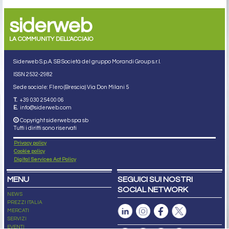
siderweb
LA COMMUNITY DELL'ACCIAIO
Siderweb S.p.A. SB Società del gruppo Morandi Group s.r.l.
ISSN 2532
-2982
Sede sociale: Flero (Brescia) Via Don Milani 5
T.
+39 030 254 00 06
E.
info@siderweb.com
Copyright siderweb spa sb
Tutti i diritti sono riservati
Privacy policy
Cookie policy
Digital Services Act Policy
MENU
SEGUICI SUI NOSTRI
SOCIAL NETWORK
NEWS
PREZZI ITALIA
MERCATI
SERVIZI
EVENTI