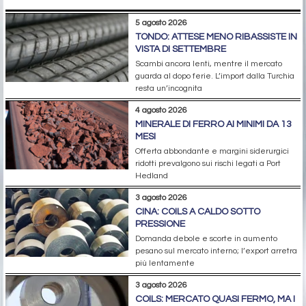
5 agosto 2026
TONDO: ATTESE MENO RIBASSISTE IN
VISTA DI SETTEMBRE
Scambi ancora lenti, mentre il mercato
guarda al dopo ferie. L’import dalla Turchia
resta un’incognita
4 agosto 2026
MINERALE DI FERRO AI MINIMI DA 13
MESI
Offerta abbondante e margini siderurgici
ridotti prevalgono sui rischi legati a Port
Hedland
3 agosto 2026
CINA: COILS A CALDO SOTTO
PRESSIONE
Domanda debole e scorte in aumento
pesano sul mercato interno; l’export arretra
più lentamente
3 agosto 2026
COILS: MERCATO QUASI FERMO, MA I