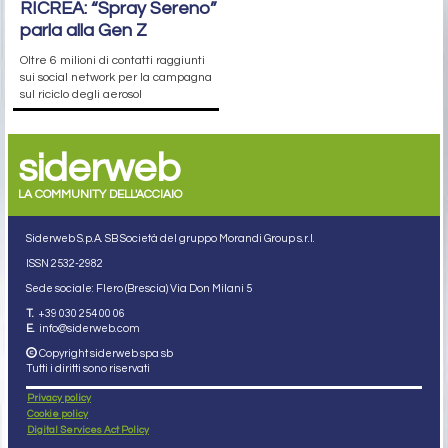
RICREA: “Spray Sereno”
parla alla Gen Z
Oltre 6 milioni di contatti raggiunti
sui social network per la campagna
sul riciclo degli aerosol
siderweb
LA COMMUNITY DELL'ACCIAIO
Siderweb S.p.A. SB Società del gruppo Morandi Group s.r.l.
ISSN 2532
-2982
Sede sociale: Flero (Brescia) Via Don Milani 5
T.
+39 030 254 00 06
E.
info@siderweb.com
Copyright siderweb spa sb
Tutti i diritti sono riservati
Privacy policy
Cookie policy
Digital Services Act Policy