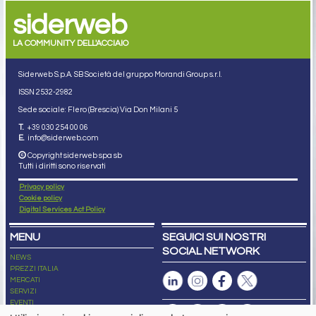
siderweb
LA COMMUNITY DELL'ACCIAIO
Siderweb S.p.A. SB Società del gruppo Morandi Group s.r.l.
ISSN 2532
-2982
Sede sociale: Flero (Brescia) Via Don Milani 5
T.
+39 030 254 00 06
E.
info@siderweb.com
Copyright siderweb spa sb
Tutti i diritti sono riservati
Privacy policy
Cookie policy
Digital Services Act Policy
MENU
SEGUICI SUI NOSTRI
SOCIAL NETWORK
NEWS
PREZZI ITALIA
MERCATI
SERVIZI
EVENTI
ABBONAMENTI