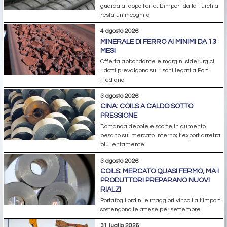
guarda al dopo ferie. L’import dalla Turchia
resta un’incognita
4 agosto 2026
MINERALE DI FERRO AI MINIMI DA 13
MESI
Offerta abbondante e margini siderurgici
ridotti prevalgono sui rischi legati a Port
Hedland
3 agosto 2026
CINA: COILS A CALDO SOTTO
PRESSIONE
Domanda debole e scorte in aumento
pesano sul mercato interno; l’export arretra
più lentamente
3 agosto 2026
COILS: MERCATO QUASI FERMO, MA I
PRODUTTORI PREPARANO NUOVI
RIALZI
Portafogli ordini e maggiori vincoli all’import
sostengono le attese per settembre
31 luglio 2026