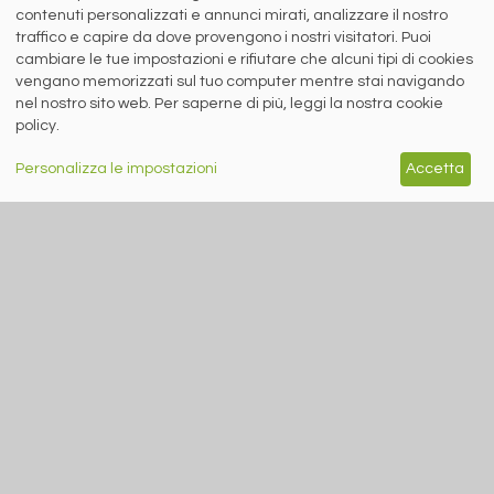
contenuti personalizzati e annunci mirati, analizzare il nostro
Siderweb S.p.A. SB Società del gruppo Morandi Group s.r.l.
traffico e capire da dove provengono i nostri visitatori. Puoi
ISSN 2532
-2982
cambiare le tue impostazioni e rifiutare che alcuni tipi di cookies
Sede sociale: Flero (Brescia) Via Don Milani 5
vengano memorizzati sul tuo computer mentre stai navigando
nel nostro sito web. Per saperne di più, leggi la nostra cookie
T.
+39 030 254 00 06
E.
info@siderweb.com
policy.
Copyright siderweb spa sb
Tutti i diritti sono riservati
Personalizza le impostazioni
Accetta
Privacy policy
Cookie policy
Digital Services Act Policy
MENU
SEGUICI SUI NOSTRI
SOCIAL NETWORK
NEWS
PREZZI ITALIA
MERCATI
SERVIZI
EVENTI
ABBONAMENTI
MADE IN STEEL
NEWSLETTER
Capitale Sociale: 190.000€ interamente versato
Registro delle Imprese di Brescia
Codice Fiscale e Partita I.V.A.:
IT03562320170