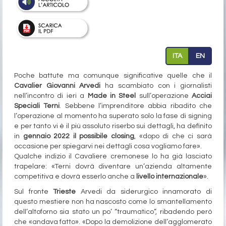
ITA
EN
Poche battute ma comunque significative quelle che il
Cavalier Giovanni Arvedi
ha scambiato con i giornalisti
nell’incontro di ieri a
Made in Steel
sull’operazione
Acciai
Speciali Terni
. Sebbene l’imprenditore abbia ribadito che
l’operazione al momento ha superato solo la fase di signing
e per tanto vi è il più assoluto riserbo sui dettagli, ha definito
in
gennaio 2022 il possibile closing
, «dopo di che ci sarà
occasione per spiegarvi nei dettagli cosa vogliamo fare».
Qualche indizio il Cavaliere cremonese lo ha già lasciato
trapelare: «Terni dovrà diventare un’azienda altamente
competitiva e dovrà esserlo anche a
livello internazionale
».
Sul fronte
Trieste
Arvedi da siderurgico innamorato di
questo mestiere non ha nascosto come lo smantellamento
dell’altoforno sia stato un po’ “traumatico”, ribadendo però
che «andava fatto». «Dopo la demolizione dell’agglomerato