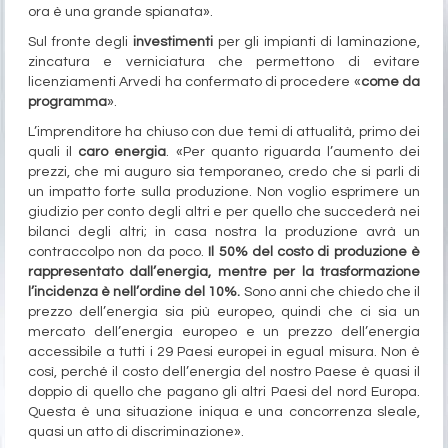
ora è una grande spianata».
Sul fronte degli
investimenti
per gli impianti di laminazione,
zincatura e verniciatura che permettono di evitare
licenziamenti Arvedi ha confermato di procedere «
come da
programma
».
L’imprenditore ha chiuso con due temi di attualità, primo dei
quali il
caro energia
. «Per quanto riguarda l’aumento dei
prezzi, che mi auguro sia temporaneo, credo che si parli di
un impatto forte sulla produzione. Non voglio esprimere un
giudizio per conto degli altri e per quello che succederà nei
bilanci degli altri; in casa nostra la produzione avrà un
contraccolpo non da poco.
Il 50% del costo di produzione è
rappresentato dall’energia, mentre per la trasformazione
l’incidenza è nell’ordine del 10%.
Sono anni che chiedo che il
prezzo dell’energia sia più europeo, quindi che ci sia un
mercato dell’energia europeo e un prezzo dell’energia
accessibile a tutti i 29 Paesi europei in egual misura. Non è
così, perché il costo dell’energia del nostro Paese è quasi il
doppio di quello che pagano gli altri Paesi del nord Europa.
Questa è una situazione iniqua e una concorrenza sleale,
quasi un atto di discriminazione».