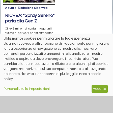
A cura di Redazione Siderweb
RICREA: “Spray Sereno”
parla alla Gen Z
Oltre 6 milioni di contatti raggiunti
sui social network per la campagna
sul riciclo degli aerosol
Utilizziamo i cookies per migliorare la tua esperienza
Usiamo i cookies e altre tecniche di tracciamento per migliorare
la tua esperienza di navigazione sul nostro sito, mostrare
siderweb
contenuti personalizzati e annunci mirati, analizzare il nostro
traffico e capire da dove provengono i nostri visitatori. Puoi
LA COMMUNITY DELL'ACCIAIO
cambiare le tue impostazioni e rifiutare che alcuni tipi di cookies
vengano memorizzati sul tuo computer mentre stai navigando
nel nostro sito web. Per saperne di più, leggi la nostra cookie
Siderweb S.p.A. SB Società del gruppo Morandi Group s.r.l.
policy.
ISSN 2532
-2982
Sede sociale: Flero (Brescia) Via Don Milani 5
Personalizza le impostazioni
Accetta
T.
+39 030 254 00 06
E.
info@siderweb.com
Copyright siderweb spa sb
Tutti i diritti sono riservati