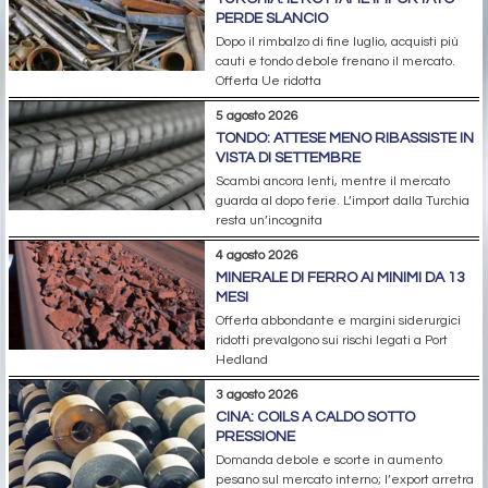
PERDE SLANCIO
Dopo il rimbalzo di fine luglio, acquisti più
cauti e tondo debole frenano il mercato.
Offerta Ue ridotta
5 agosto 2026
TONDO: ATTESE MENO RIBASSISTE IN
VISTA DI SETTEMBRE
Scambi ancora lenti, mentre il mercato
guarda al dopo ferie. L’import dalla Turchia
resta un’incognita
4 agosto 2026
MINERALE DI FERRO AI MINIMI DA 13
MESI
Offerta abbondante e margini siderurgici
ridotti prevalgono sui rischi legati a Port
Hedland
3 agosto 2026
CINA: COILS A CALDO SOTTO
PRESSIONE
Domanda debole e scorte in aumento
pesano sul mercato interno; l’export arretra