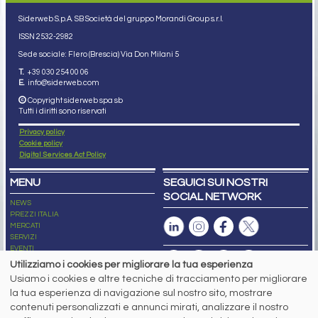
Siderweb S.p.A. SB Società del gruppo Morandi Group s.r.l.
ISSN 2532
-2982
Sede sociale: Flero (Brescia) Via Don Milani 5
T.
+39 030 254 00 06
E.
info@siderweb.com
Copyright siderweb spa sb
Tutti i diritti sono riservati
Privacy policy
Cookie policy
Digital Services Act Policy
MENU
SEGUICI SUI NOSTRI
SOCIAL NETWORK
NEWS
PREZZI ITALIA
MERCATI
SERVIZI
EVENTI
ABBONAMENTI
Utilizziamo i cookies per migliorare la tua esperienza
MADE IN STEEL
Usiamo i cookies e altre tecniche di tracciamento per migliorare
NEWSLETTER
la tua esperienza di navigazione sul nostro sito, mostrare
Capitale Sociale: 190.000€ interamente versato
contenuti personalizzati e annunci mirati, analizzare il nostro
Registro delle Imprese di Brescia