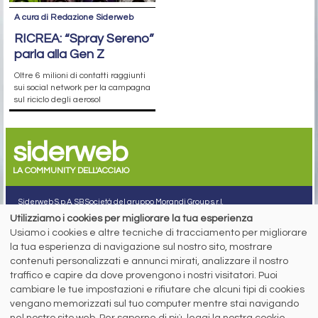
A cura di Redazione Siderweb
RICREA: “Spray Sereno”
parla alla Gen Z
Oltre 6 milioni di contatti raggiunti
sui social network per la campagna
sul riciclo degli aerosol
siderweb
LA COMMUNITY DELL'ACCIAIO
Siderweb S.p.A. SB Società del gruppo Morandi Group s.r.l.
Utilizziamo i cookies per migliorare la tua esperienza
ISSN 2532
-2982
Usiamo i cookies e altre tecniche di tracciamento per migliorare
Sede sociale: Flero (Brescia) Via Don Milani 5
la tua esperienza di navigazione sul nostro sito, mostrare
T.
+39 030 254 00 06
contenuti personalizzati e annunci mirati, analizzare il nostro
E.
info@siderweb.com
traffico e capire da dove provengono i nostri visitatori. Puoi
Copyright siderweb spa sb
cambiare le tue impostazioni e rifiutare che alcuni tipi di cookies
Tutti i diritti sono riservati
vengano memorizzati sul tuo computer mentre stai navigando
Privacy policy
nel nostro sito web. Per saperne di più, leggi la nostra cookie