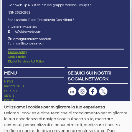
Siderweb S.p.A. SB Società del gruppo Morandi Group s.r.l.
ISSN 2532
-2982
Sede sociale: Flero (Brescia) Via Don Milani 5
T.
+39 030 254 00 06
E.
info@siderweb.com
Copyright siderweb spa sb
Tutti i diritti sono riservati
Privacy policy
Cookie policy
Digital Services Act Policy
MENU
SEGUICI SUI NOSTRI
SOCIAL NETWORK
NEWS
PREZZI ITALIA
MERCATI
SERVIZI
EVENTI
ABBONAMENTI
Utilizziamo i cookies per migliorare la tua esperienza
MADE IN STEEL
Usiamo i cookies e altre tecniche di tracciamento per migliorare
NEWSLETTER
la tua esperienza di navigazione sul nostro sito, mostrare
Capitale Sociale: 190.000€ interamente versato
contenuti personalizzati e annunci mirati, analizzare il nostro
Registro delle Imprese di Brescia
traffico e capire da dove provengono i nostri visitatori. Puoi
Codice Fiscale e Partita I.V.A.:
IT03562320170