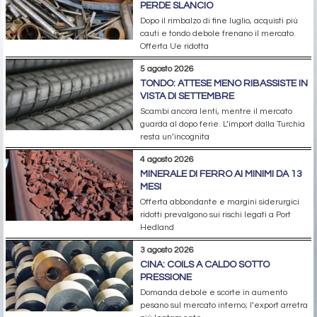
PERDE SLANCIO
Dopo il rimbalzo di fine luglio, acquisti più
cauti e tondo debole frenano il mercato.
Offerta Ue ridotta
5 agosto 2026
TONDO: ATTESE MENO RIBASSISTE IN
VISTA DI SETTEMBRE
Scambi ancora lenti, mentre il mercato
guarda al dopo ferie. L’import dalla Turchia
resta un’incognita
4 agosto 2026
MINERALE DI FERRO AI MINIMI DA 13
MESI
Offerta abbondante e margini siderurgici
ridotti prevalgono sui rischi legati a Port
Hedland
3 agosto 2026
CINA: COILS A CALDO SOTTO
PRESSIONE
Domanda debole e scorte in aumento
pesano sul mercato interno; l’export arretra