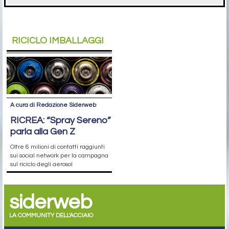
RICICLO IMBALLAGGI
A cura di Redazione Siderweb
RICREA: “Spray Sereno”
parla alla Gen Z
Oltre 6 milioni di contatti raggiunti
sui social network per la campagna
sul riciclo degli aerosol
siderweb
LA COMMUNITY DELL'ACCIAIO