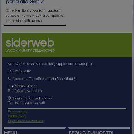
parla alla Gen Z
Oltre 6 milioni di contatti raggiunti
sui social network per la campagna
sul riciclo degli aerosol
siderweb
LA COMMUNITY DELL'ACCIAIO
Siderweb S.p.A. SB Società del gruppo Morandi Group s.r.l.
ISSN 2532
-2982
Sede sociale: Flero (Brescia) Via Don Milani 5
T.
+39 030 254 00 06
E.
info@siderweb.com
Copyright siderweb spa sb
Tutti i diritti sono riservati
Privacy policy
Cookie policy
Digital Services Act Policy
MENU
SEGUICI SUI NOSTRI