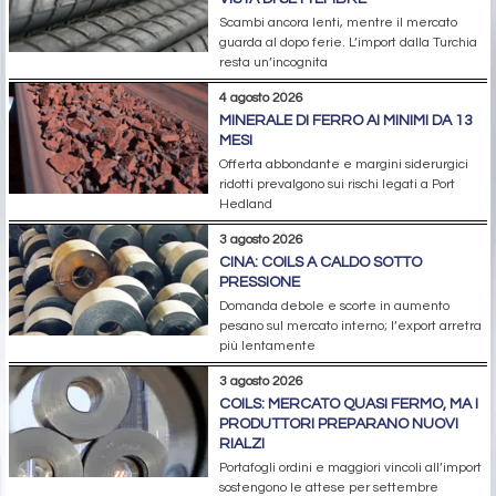
Scambi ancora lenti, mentre il mercato
guarda al dopo ferie. L’import dalla Turchia
resta un’incognita
4 agosto 2026
MINERALE DI FERRO AI MINIMI DA 13
MESI
Offerta abbondante e margini siderurgici
ridotti prevalgono sui rischi legati a Port
Hedland
3 agosto 2026
CINA: COILS A CALDO SOTTO
PRESSIONE
Domanda debole e scorte in aumento
pesano sul mercato interno; l’export arretra
più lentamente
3 agosto 2026
COILS: MERCATO QUASI FERMO, MA I
PRODUTTORI PREPARANO NUOVI
RIALZI
Portafogli ordini e maggiori vincoli all’import
sostengono le attese per settembre