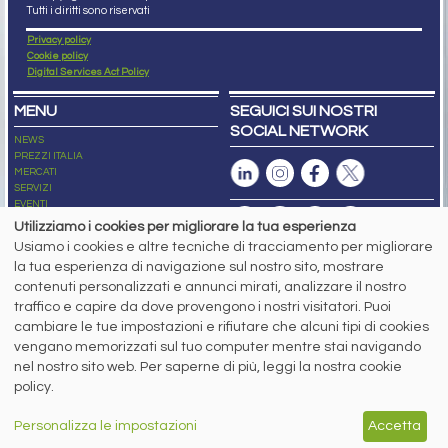
Tutti i diritti sono riservati
Privacy policy
Cookie policy
Digital Services Act Policy
MENU
SEGUICI SUI NOSTRI
SOCIAL NETWORK
NEWS
PREZZI ITALIA
MERCATI
SERVIZI
EVENTI
ABBONAMENTI
Utilizziamo i cookies per migliorare la tua esperienza
MADE IN STEEL
Usiamo i cookies e altre tecniche di tracciamento per migliorare
NEWSLETTER
la tua esperienza di navigazione sul nostro sito, mostrare
Capitale Sociale: 190.000€ interamente versato
contenuti personalizzati e annunci mirati, analizzare il nostro
Registro delle Imprese di Brescia
traffico e capire da dove provengono i nostri visitatori. Puoi
Codice Fiscale e Partita I.V.A.:
IT03562320170
R.E.A. n. 419331
cambiare le tue impostazioni e rifiutare che alcuni tipi di cookies
vengano memorizzati sul tuo computer mentre stai navigando
www.siderweb.com: Autorizzazione del Tribunale di Brescia n. 11/2004 del 17
nel nostro sito web. Per saperne di più, leggi la nostra cookie
marzo 2004, Iscrizione al R.O.C. n. 26116.
Direttrice Responsabile:
policy.
Elisa Bonomelli
Vicedirettore Responsabile:
Personalizza le impostazioni
Accetta
Stefano Gennari