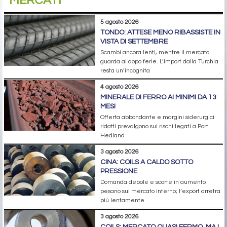
MERCATI
5 agosto 2026
TONDO: ATTESE MENO RIBASSISTE IN
VISTA DI SETTEMBRE
Scambi ancora lenti, mentre il mercato
guarda al dopo ferie. L’import dalla Turchia
resta un’incognita
4 agosto 2026
MINERALE DI FERRO AI MINIMI DA 13
MESI
Offerta abbondante e margini siderurgici
ridotti prevalgono sui rischi legati a Port
Hedland
3 agosto 2026
CINA: COILS A CALDO SOTTO
PRESSIONE
Domanda debole e scorte in aumento
pesano sul mercato interno; l’export arretra
più lentamente
3 agosto 2026
COILS: MERCATO QUASI FERMO, MA I