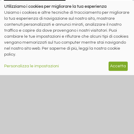
Utilizziamo i cookies per migliorare la tua esperienza
Usiamo i cookies e altre tecniche di tracciamento per migliorare
siderweb
la tua esperienza di navigazione sul nostro sito, mostrare
contenuti personalizzati e annunci mirati, analizzare il nostro
LA COMMUNITY DELL'ACCIAIO
traffico e capire da dove provengono i nostri visitatori. Puoi
cambiare le tue impostazioni e rifiutare che alcuni tipi di cookies
Siderweb S.p.A. SB Società del gruppo Morandi Group s.r.l.
vengano memorizzati sul tuo computer mentre stai navigando
ISSN 2532
-2982
nel nostro sito web. Per saperne di più, leggi la nostra cookie
policy.
Sede sociale: Flero (Brescia) Via Don Milani 5
T.
+39 030 254 00 06
Personalizza le impostazioni
Accetta
E.
info@siderweb.com
Copyright siderweb spa sb
Tutti i diritti sono riservati
Privacy policy
Cookie policy
Digital Services Act Policy
MENU
SEGUICI SUI NOSTRI
SOCIAL NETWORK
NEWS
PREZZI ITALIA
MERCATI
SERVIZI