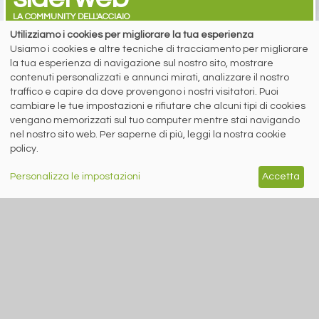
LA COMMUNITY DELL'ACCIAIO
Utilizziamo i cookies per migliorare la tua esperienza
Siderweb S.p.A. SB Società del gruppo Morandi Group s.r.l.
Usiamo i cookies e altre tecniche di tracciamento per migliorare
la tua esperienza di navigazione sul nostro sito, mostrare
ISSN 2532
-2982
contenuti personalizzati e annunci mirati, analizzare il nostro
Sede sociale: Flero (Brescia) Via Don Milani 5
traffico e capire da dove provengono i nostri visitatori. Puoi
T.
+39 030 254 00 06
cambiare le tue impostazioni e rifiutare che alcuni tipi di cookies
E.
info@siderweb.com
vengano memorizzati sul tuo computer mentre stai navigando
Copyright siderweb spa sb
nel nostro sito web. Per saperne di più, leggi la nostra cookie
Tutti i diritti sono riservati
policy.
Privacy policy
Cookie policy
Personalizza le impostazioni
Accetta
Digital Services Act Policy
MENU
SEGUICI SUI NOSTRI
SOCIAL NETWORK
NEWS
PREZZI ITALIA
MERCATI
SERVIZI
EVENTI
ABBONAMENTI
MADE IN STEEL
NEWSLETTER