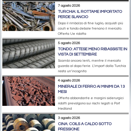
7 agosto 2026
TURCHIA: IL ROTTAME IMPORTATO
PERDE SLANCIO
Dopo il rimbalzo di fine luglio, acquisti più
cauti e tondo debole frenano il mercato.
Offerta Ue ridotta
5 agosto 2026
TONDO: ATTESE MENO RIBASSISTE IN
VISTA DI SETTEMBRE
Scambi ancora lenti, mentre il mercato
guarda al dopo ferie. L’import dalla Turchia
resta un’incognita
4 agosto 2026
MINERALE DI FERRO AI MINIMI DA 13
MESI
Offerta abbondante e margini siderurgici
ridotti prevalgono sui rischi legati a Port
Hedland
3 agosto 2026
CINA: COILS A CALDO SOTTO
PRESSIONE