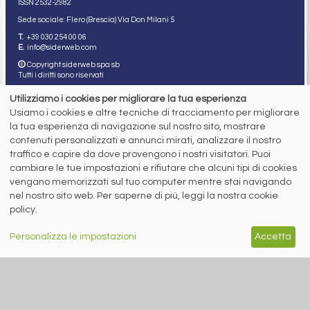
ISSN 2532
-2982
Sede sociale: Flero (Brescia) Via Don Milani 5
T.
+39 030 254 00 06
E.
info@siderweb.com
Copyright siderweb spa sb
Tutti i diritti sono riservati
Privacy policy
Utilizziamo i cookies per migliorare la tua esperienza
Cookie policy
Usiamo i cookies e altre tecniche di tracciamento per migliorare
Digital Services Act Policy
la tua esperienza di navigazione sul nostro sito, mostrare
contenuti personalizzati e annunci mirati, analizzare il nostro
MENU
SEGUICI SUI NOSTRI
traffico e capire da dove provengono i nostri visitatori. Puoi
SOCIAL NETWORK
NEWS
cambiare le tue impostazioni e rifiutare che alcuni tipi di cookies
PREZZI ITALIA
vengano memorizzati sul tuo computer mentre stai navigando
MERCATI
nel nostro sito web. Per saperne di più, leggi la nostra cookie
SERVIZI
policy.
EVENTI
ABBONAMENTI
MADE IN STEEL
Personalizza le impostazioni
Accetta
NEWSLETTER
Capitale Sociale: 190.000€ interamente versato
Registro delle Imprese di Brescia
Codice Fiscale e Partita I.V.A.:
IT03562320170
R.E.A. n. 419331