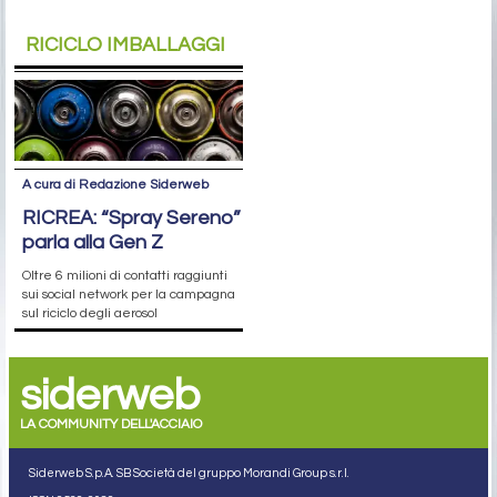
RICICLO IMBALLAGGI
A cura di Redazione Siderweb
RICREA: “Spray Sereno”
parla alla Gen Z
Oltre 6 milioni di contatti raggiunti
sui social network per la campagna
sul riciclo degli aerosol
siderweb
LA COMMUNITY DELL'ACCIAIO
Siderweb S.p.A. SB Società del gruppo Morandi Group s.r.l.