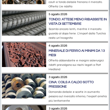
cauti e tondo debole frenano il mercato.
Offerta Ue ridotta
5 agosto 2026
TONDO: ATTESE MENO RIBASSISTE IN
VISTA DI SETTEMBRE
Scambi ancora lenti, mentre il mercato
guarda al dopo ferie. L’import dalla Turchia
resta un’incognita
4 agosto 2026
MINERALE DI FERRO AI MINIMI DA 13
MESI
Offerta abbondante e margini siderurgici
ridotti prevalgono sui rischi legati a Port
Hedland
3 agosto 2026
CINA: COILS A CALDO SOTTO
PRESSIONE
Domanda debole e scorte in aumento
pesano sul mercato interno; l’export arretra
più lentamente
3 agosto 2026