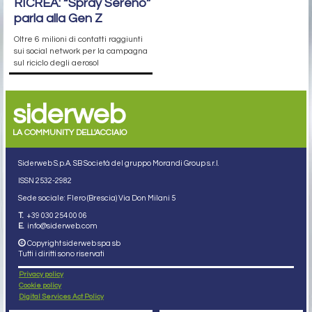
RICREA: “Spray Sereno”
parla alla Gen Z
Oltre 6 milioni di contatti raggiunti
sui social network per la campagna
sul riciclo degli aerosol
siderweb
LA COMMUNITY DELL'ACCIAIO
Siderweb S.p.A. SB Società del gruppo Morandi Group s.r.l.
ISSN 2532
-2982
Sede sociale: Flero (Brescia) Via Don Milani 5
T.
+39 030 254 00 06
E.
info@siderweb.com
Copyright siderweb spa sb
Tutti i diritti sono riservati
Privacy policy
Cookie policy
Digital Services Act Policy