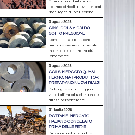
Offerta abbondante e margini
siderurgici ridotti prevalgono sui
rischi legati a Port Hedland
3 agosto 2026
CINA: COILS A CALDO
SOTTO PRESSIONE
Domanda debole e scorte in
aumento pesano sul mercato
interno; l’export arretra più
lentamente
3 agosto 2026
COILS: MERCATO QUASI
FERMO, MA I PRODUTTORI
PREPARANO NUOVI RIALZI
Portafogli ordini e maggiori
vincoli all’import sostengono le
attese per settembre
31 luglio 2026
ROTTAME: MERCATO
ITALIANO CONGELATO
PRIMA DELLE FERIE
Prezzi invariati e scambi ai