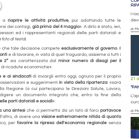
COR
RIP
I ra
deve
le a
riaprire le attività produttive
, pur adottando tutte le
ersi dei contagi,
già prima del 4 maggio
». A dirlo è stato, ieri,
di Ma
ssori ed i rappresentanti regionali delle parti datoriali e
a foto di testa
).
re che tale decisione compete
esclusivamente al governo
. Il
onti
e di lavorare, in vista di quel traguardo, assieme a tutti i
se 2”
sia caratterizzata dal
minor numero di disagi per il
che di ricadute economiche».
e e ai sindacati
di inviargli entro oggi, ognuno per il proprio
21 a
osservazioni e suggerimenti
in vista della ripartenza
: «sarà
"PA
lla Regione (a cui partecipano le Direzioni Salute, Lavoro,
) redigere un documento integrato che, entro la fine della
L’ap
lle parti datoriali e sociali
».
cura
 una sintesi
che ci permetta da un lato di farci
portavoce
di M
ll'altro, di avere una
visione estremamente nitida di quanto
fico, per
favorire la ripresa dell'economia regionale
senza