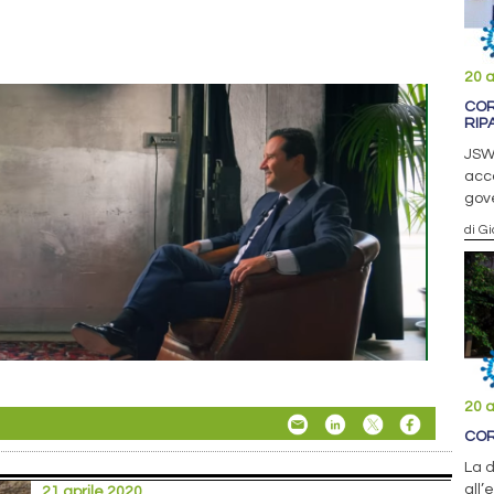
20 a
COR
RIP
JSW 
acco
gov
di Gi
20 a
COR
La d
all’
21 aprile 2020