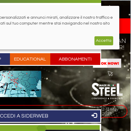
rsonalizzati e annunci mirati, analizzare il nostro traffico e
zati sul tuo computer mentre stai navigando nel nostro sito
Accetta
P
EDUCATIONAL
ABBONAMENTI
CCEDI A SIDERWEB