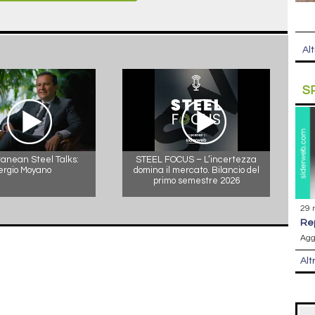
Alt
S
anean Steel Talks:
STEEL FOCUS – L’incertezza
ergio Moyano
domina il mercato. Bilancio del
primo semestre 2026
29 
r
Agg
Alt