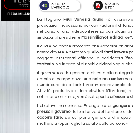
La Regione
Friuli Venezia Giulia
«è favorevo
precauzioni necessarie per contrastare il diffond
nel corso di una videoconferenza con alcuni asse
sindacali, il presidente
Massimiliano Fedriga
(
nell
Il quale ha anche ricordato che «occorre chiari
nostro dovere è pertanto quello di
farci trovare pr
soggetti interessati affinché la cosiddetta
“fa
territorio
, sia in termini di rischi epidemiologici 
Il governatore ha pertanto chiesto
alle categori
ambito di competenza,
una nota riassuntiva
con 
quindi cura della task force interdirezionale de
Attività produttive e Infrastrutture&Territorio
settimana entrante, verrà sottoposto
all'esame de
L'obiettivo, ha concluso Fedriga, «è di
giungere a
presso il governo
delle istanze del territorio e, da
occorre fare
, sia sul piano generale che speci
mettere a repentaglio la salute delle persone».