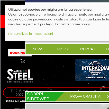
Utilizziamo i cookies per migliorare la tua esperienza
Usiamo i cookies e altre tecniche di tracciamento per migliorare 
capire da dove provengono i nostri visitatori. Puoi cambiare le 
web. Per saperne di più, leggi la nostra cookie policy.
Personalizza le impostazioni
NEWS
PREZZI
MERCATI
B
SCOPRI
PROVA GRATUITA
SIDERWEB