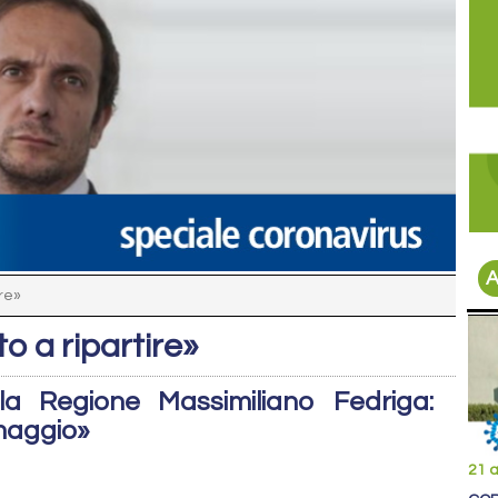
A
ire»
to a ripartire»
lla Regione Massimiliano Fedriga:
 maggio»
21 a