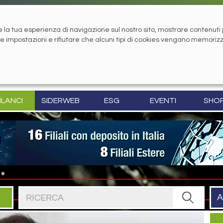
la tua esperienza di navigazione sul nostro sito, mostrare contenuti pe
tue impostazioni e rifiutare che alcuni tipi di cookies vengano memoriz
ILANCI
SIDERWEB
ESG
EVENTI
SHO
Cerca nel sito
A