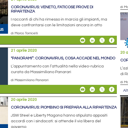
CORONAVIRUS: VENETO, FATICOSE PROVE DI
di Ma
RIPARTENZA
I racconti di chi ha rimesso in marcia gli impianti, ma
deve confrontarsi con le limitazioni ancora in atto
di Marco Torricelli
21 aprile 2020
20 a
"PANORAMI”: CORONAVIRUS, COSA ACCADE NEL MONDO
COR
L’appuntamento con l’attualità nella video-rubrica
L’a
curata da Massimiliano Panarari
di R
di Massimiliano Panarari
di Ma
Al
20 aprile 2020
CORONAVIRUS: PIOMBINO SI PREPARA ALLA RIPARTENZA
JSW Steel e Liberty Magona hanno stipulato appositi
accordi con i sindacati: si attende il via libera del
governo