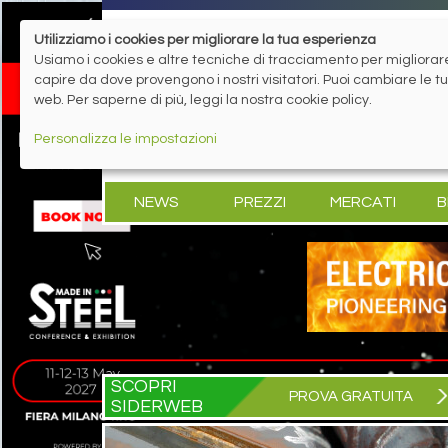
Utilizziamo i cookies per migliorare la tua esperienza
Usiamo i cookies e altre tecniche di tracciamento per migliorare 
capire da dove provengono i nostri visitatori. Puoi cambiare le 
web. Per saperne di più, leggi la nostra cookie policy.
Personalizza le impostazioni
NEWS
PREZZI
MERCATI
B
SCOPRI
PROVA GRATUITA
SIDERWEB