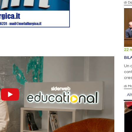
di D
22 
BIL
Un c
cont
cre
di Ma
Al