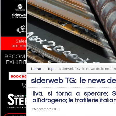
Home
Top
siderweb TG: le news della setti
siderweb TG: le news de
Ilva, si torna a sperare; 
all’idrogeno; le trafilerie ital
25 novembre 2019