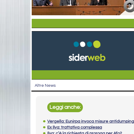
Altre News
Leggi anche:
Vergella: Eunirpa invoca misure antidumping
Ex Ilva: trattativa complessa
Ilva: c’è la richiesta di proroga per Afo2