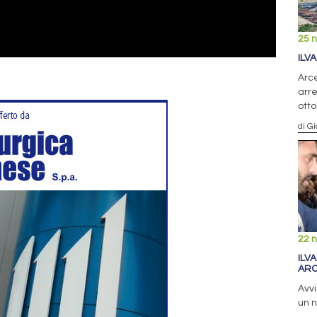
25 
ILV
Arce
arre
ott
di G
22 
ILV
ARC
Avvi
un n