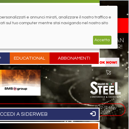
rsonalizzati e annunci mirati, analizzare il nostro traffico e
zati sul tuo computer mentre stai navigando nel nostro sito
Accetta
P
EDUCATIONAL
ABBONAMENTI
CCEDI A SIDERWEB