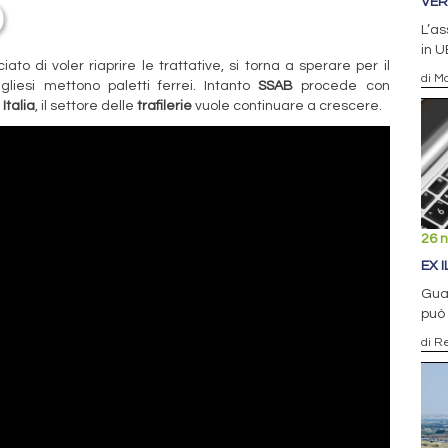
VER
L’as
in U
to di voler riaprire le trattative, si torna a sperare per il
di Ma
gliesi mettono paletti ferrei. Intanto
SSAB
procede con
n
Italia
, il settore delle
trafilerie
vuole continuare a crescere.
26 
EX 
Gual
può 
di R