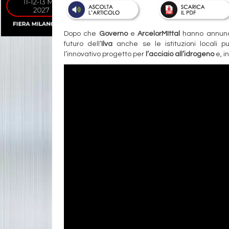
Dopo che
Governo
e
ArcelorMIttal
hanno annuncia
futuro dell’
Ilva
anche se le istituzioni locali pu
l’innovativo progetto per
l’acciaio all’idrogeno
e, i