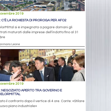
novembre 2019
A: C’È LA RICHIESTA DI PROROGA PER AFO2
lorMittal si è impegnata a pagare domani gli
trati maturati dalle imprese dell’indotto fino al 31
obre
ianmario Leone
novembre 2019
A: NEGOZIATO APERTO TRA GOVERNO E
ELORMITTAL
ato il confronto dopo il vertice di 4 ore. Conte: «Stilare
uovo piano industriale»