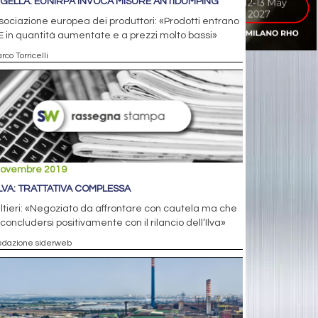
GELLA: EUNIRPA INVOCA MISURE ANTIDUMPING
sociazione europea dei produttori: «Prodotti entrano
E in quantità aumentate e a prezzi molto bassi»
rco Torricelli
novembre 2019
ILVA: TRATTATIVA COMPLESSA
tieri: «Negoziato da affrontare con cautela ma che
concludersi positivamente con il rilancio dell’Ilva»
edazione siderweb