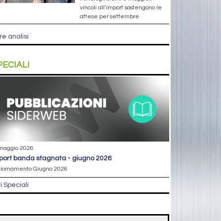
vincoli all’import sostengono le
attese per settembre
re analisi
PECIALI
maggio 2026
eport banda stagnata - giugno 2026
iornamento Giugno 2026
ri Speciali