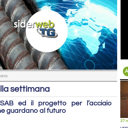
A
mana
lla settimana
SSAB ed il progetto per l’acciaio
iane guardano al futuro
27 