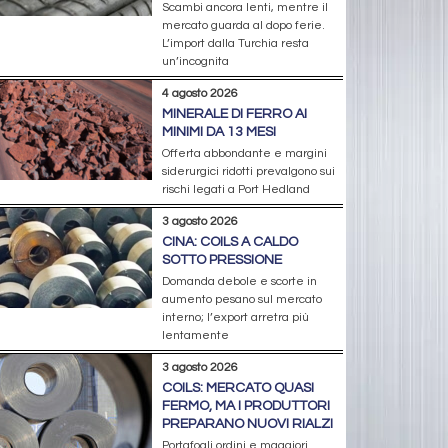
Scambi ancora lenti, mentre il
mercato guarda al dopo ferie.
L’import dalla Turchia resta
un’incognita
4 agosto 2026
MINERALE DI FERRO AI
MINIMI DA 13 MESI
Offerta abbondante e margini
siderurgici ridotti prevalgono sui
rischi legati a Port Hedland
3 agosto 2026
CINA: COILS A CALDO
SOTTO PRESSIONE
Domanda debole e scorte in
aumento pesano sul mercato
interno; l’export arretra più
lentamente
3 agosto 2026
COILS: MERCATO QUASI
FERMO, MA I PRODUTTORI
PREPARANO NUOVI RIALZI
Portafogli ordini e maggiori