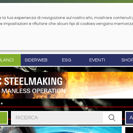
la tua esperienza di navigazione sul nostro sito, mostrare contenuti pe
tue impostazioni e rifiutare che alcuni tipi di cookies vengano memoriz
ILANCI
SIDERWEB
ESG
EVENTI
SHO
Cerca nel sito
A