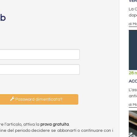
VER
La 
dopo
eb
di Ma
28 
ACC
L’as
ant
Password dimenticata?
di Ma
l’articolo, attiva la
prova gratuita
.
ermine del periodo decidere se abbonarti o continuare con i