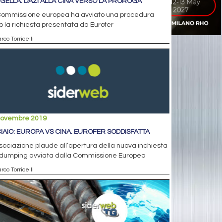
GELLA: DAZI ALLA CINA VERSO LA PROROGA
Commissione europea ha avviato una procedura
 la richiesta presentata da Eurofer
rco Torricelli
novembre 2019
IAIO: EUROPA VS CINA. EUROFER SODDISFATTA
sociazione plaude all’apertura della nuova inchiesta
idumping avviata dalla Commissione Europea
rco Torricelli