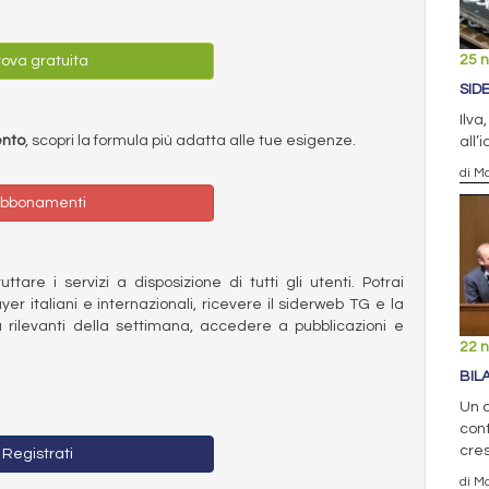
25 
ova gratuita
SID
Ilva
ento
, scopri la formula più adatta alle tue esigenze.
all’
di Ma
bbonamenti
ttare i servizi a disposizione di tutti gli utenti. Potrai
ayer italiani e internazionali, ricevere il siderweb TG e la
 rilevanti della settimana, accedere a pubblicazioni e
22 
BIL
Un c
cont
cre
Registrati
di Ma