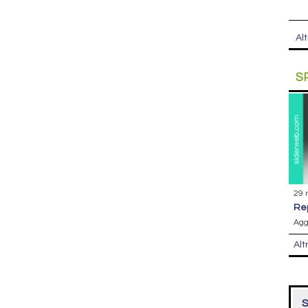
Alt
S
29 
r
Agg
Alt
S