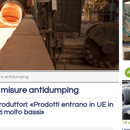
A
ure antidumping
a misure antidumping
oduttori: «Prodotti entrano in UE in
i molto bassi»
19 o