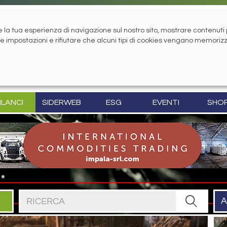
la tua esperienza di navigazione sul nostro sito, mostrare contenuti pe
tue impostazioni e rifiutare che alcuni tipi di cookies vengano memoriz
ILANCI
SIDERWEB
ESG
EVENTI
SHO
Cerca nel sito
A