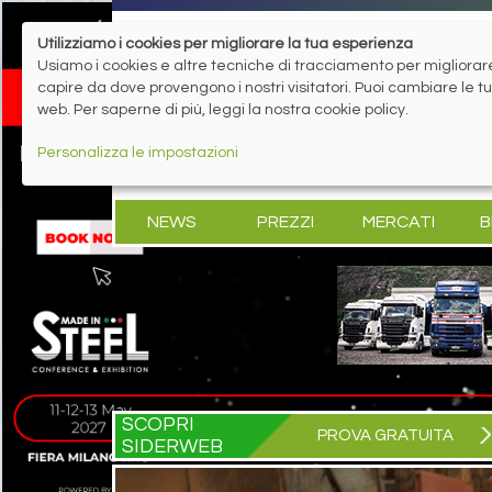
Utilizziamo i cookies per migliorare la tua esperienza
Usiamo i cookies e altre tecniche di tracciamento per migliorare 
capire da dove provengono i nostri visitatori. Puoi cambiare le 
web. Per saperne di più, leggi la nostra cookie policy.
Personalizza le impostazioni
NEWS
PREZZI
MERCATI
B
SCOPRI
PROVA GRATUITA
SIDERWEB