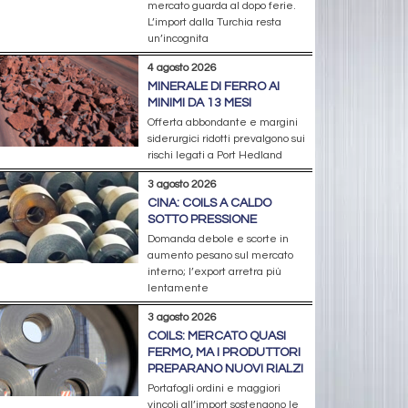
mercato guarda al dopo ferie.
L’import dalla Turchia resta
un’incognita
4 agosto 2026
MINERALE DI FERRO AI
MINIMI DA 13 MESI
Offerta abbondante e margini
siderurgici ridotti prevalgono sui
rischi legati a Port Hedland
3 agosto 2026
CINA: COILS A CALDO
SOTTO PRESSIONE
Domanda debole e scorte in
aumento pesano sul mercato
interno; l’export arretra più
lentamente
3 agosto 2026
COILS: MERCATO QUASI
FERMO, MA I PRODUTTORI
PREPARANO NUOVI RIALZI
Portafogli ordini e maggiori
vincoli all’import sostengono le