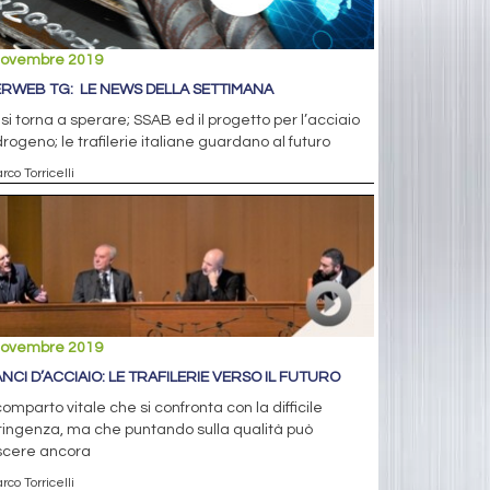
novembre 2019
ERWEB TG: LE NEWS DELLA SETTIMANA
, si torna a sperare; SSAB ed il progetto per l’acciaio
idrogeno; le trafilerie italiane guardano al futuro
rco Torricelli
novembre 2019
ANCI D’ACCIAIO: LE TRAFILERIE VERSO IL FUTURO
omparto vitale che si confronta con la difficile
ingenza, ma che puntando sulla qualità può
scere ancora
rco Torricelli