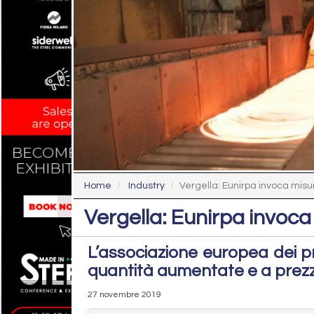
Home
Industry
Vergella: Eunirpa invoca mis
Vergella: Eunirpa invoc
L’associazione europea dei pr
quantità aumentate e a prezz
27 novembre 2019