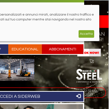
rsonalizzati e annunci mirati, analizzare il nostro traffico e
zati sul tuo computer mentre stai navigando nel nostro sito
Accetta
P
EDUCATIONAL
ABBONAMENTI
CCEDI A SIDERWEB