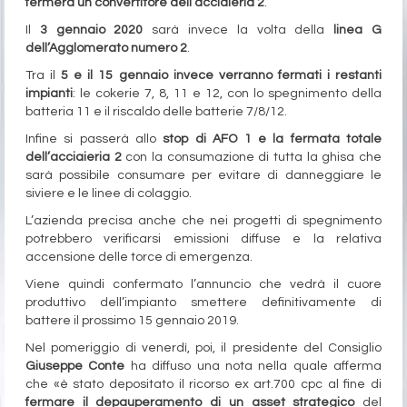
fermerà un convertitore dell’acciaieria 2
.
Il
3 gennaio 2020
sarà invece la volta della
linea G
dell’Agglomerato numero 2
.
Tra il
5 e il 15 gennaio invece verranno fermati i restanti
impianti
: le cokerie 7, 8, 11 e 12, con lo spegnimento della
batteria 11 e il riscaldo delle batterie 7/8/12.
Infine si passerà allo
stop di AFO 1 e la fermata totale
dell’acciaieria 2
con la consumazione di tutta la ghisa che
sarà possibile consumare per evitare di danneggiare le
siviere e le linee di colaggio.
L’azienda precisa anche che nei progetti di spegnimento
potrebbero verificarsi emissioni diffuse e la relativa
accensione delle torce di emergenza.
Viene quindi confermato l’annuncio che vedrà il cuore
produttivo dell’impianto smettere definitivamente di
battere il prossimo 15 gennaio 2019.
Nel pomeriggio di venerdì, poi, il presidente del Consiglio
Giuseppe Conte
ha diffuso una nota nella quale afferma
che «è stato depositato il ricorso ex art.700 cpc al fine di
fermare il depauperamento di un asset strategico
del