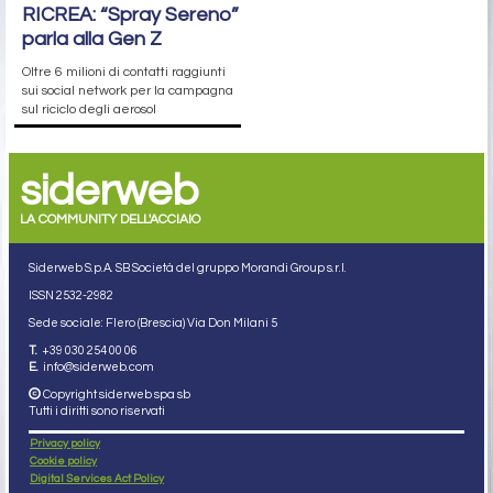
RICREA: “Spray Sereno”
parla alla Gen Z
Oltre 6 milioni di contatti raggiunti
sui social network per la campagna
sul riciclo degli aerosol
siderweb
LA COMMUNITY DELL'ACCIAIO
Siderweb S.p.A. SB Società del gruppo Morandi Group s.r.l.
ISSN 2532
-2982
Sede sociale: Flero (Brescia) Via Don Milani 5
T.
+39 030 254 00 06
E.
info@siderweb.com
Copyright siderweb spa sb
Tutti i diritti sono riservati
Privacy policy
Cookie policy
Digital Services Act Policy