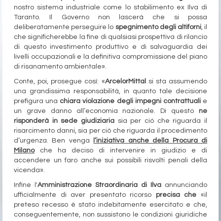
nostro sistema industriale come lo stabilimento ex Ilva di
Taranto. Il Governo non lascerà che si possa
deliberatamente perseguire lo
spegnimento degli altiforni
, il
che significherebbe la fine di qualsiasi prospettiva di rilancio
di questo investimento produttivo e di salvaguardia dei
livelli occupazionali e la definitiva compromissione del piano
di risanamento ambientale».
Conte, poi, prosegue così: «
ArcelorMittal
si sta assumendo
una grandissima responsabilità, in quanto tale decisione
prefigura una
chiara violazione degli impegni contrattuali
e
un grave danno all’economia nazionale. Di questo
ne
risponderà in sede giudiziaria
sia per ciò che riguarda il
risarcimento danni, sia per ciò che riguarda il procedimento
d’urgenza. Ben venga
l’iniziativa anche della
Procura di
Milano
che ha deciso di intervenire in giudizio e di
accendere un faro anche sui possibili risvolti penali della
vicenda».
Infine l'
Amministrazione Straordinaria di Ilva
annunciando
ufficialmente di aver presentato ricorso
precisa che
«il
preteso recesso è stato indebitamente esercitato e che,
conseguentemente, non sussistono le condizioni giuridiche