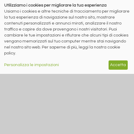
parla alla Gen Z
Utilizziamo i cookies per migliorare la tua esperienza
Usiamo i cookies e altre tecniche di tracciamento per migliorare
Oltre 6 milioni di contatti raggiunti
la tua esperienza di navigazione sul nostro sito, mostrare
sui social network per la campagna
contenuti personalizzati e annunci mirati, analizzare il nostro
sul riciclo degli aerosol
traffico e capire da dove provengono i nostri visitatori. Puoi
cambiare le tue impostazioni e rifiutare che alcuni tipi di cookies
vengano memorizzati sul tuo computer mentre stai navigando
siderweb
nel nostro sito web. Per saperne di più, leggi la nostra cookie
policy.
LA COMMUNITY DELL'ACCIAIO
Personalizza le impostazioni
Accetta
Siderweb S.p.A. SB Società del gruppo Morandi Group s.r.l.
ISSN 2532
-2982
Sede sociale: Flero (Brescia) Via Don Milani 5
T.
+39 030 254 00 06
E.
info@siderweb.com
Copyright siderweb spa sb
Tutti i diritti sono riservati
Privacy policy
Cookie policy
Digital Services Act Policy