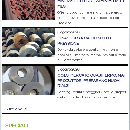
MINERALE DI FERRO AI MINIMI DA 13
MESI
Offerta abbondante e margini siderurgici
ridotti prevalgono sui rischi legati a Port
Hedland
3 agosto 2026
CINA: COILS A CALDO SOTTO
PRESSIONE
Domanda debole e scorte in aumento
pesano sul mercato interno; l’export arretra
più lentamente
3 agosto 2026
COILS: MERCATO QUASI FERMO, MA I
PRODUTTORI PREPARANO NUOVI
RIALZI
Portafogli ordini e maggiori vincoli all’import
sostengono le attese per settembre
Altre analisi
SPECIALI