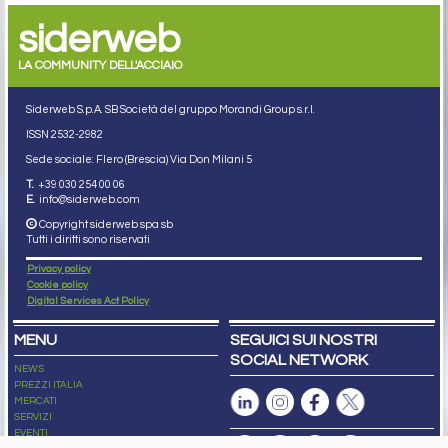
siderweb
LA COMMUNITY DELL'ACCIAIO
Siderweb S.p.A. SB Società del gruppo Morandi Group s.r.l.
ISSN 2532
-2982
Sede sociale: Flero (Brescia) Via Don Milani 5
T.
+39 030 254 00 06
E.
info@siderweb.com
Copyright siderweb spa sb
Tutti i diritti sono riservati
Privacy policy
Cookie policy
Digital Services Act Policy
MENU
SEGUICI SUI NOSTRI
SOCIAL NETWORK
NEWS
PREZZI ITALIA
MERCATI
SERVIZI
EVENTI