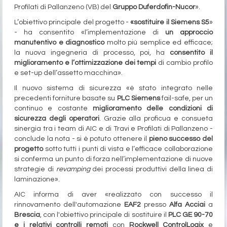
Profilati di Pallanzeno (VB) del
Gruppo Duferdofin-Nucor
».
L’obiettivo principale del progetto -
«sostituire il Siemens S5
»
- ha consentito «l’implementazione di
un approccio
manutentivo e diagnostico
molto più semplice ed efficace;
la nuova ingegneria di processo, poi, ha
consentito il
miglioramento e l’ottimizzazione dei tempi
di cambio profilo
e set-up dell’assetto macchina».
Il nuovo sistema di sicurezza «è stato integrato nelle
precedenti forniture basate su
PLC Siemens
fail-safe, per un
continuo e costante
miglioramento delle condizioni di
sicurezza degli operatori
. Grazie alla proficua e consueta
sinergia tra i team di AIC e di Travi e Profilati di Pallanzeno -
conclude la nota - si è potuto ottenere il
pieno successo del
progetto
sotto tutti i punti di vista e l’efficace collaborazione
si conferma un punto di forza nell’implementazione di nuove
strategie di
revamping
dei processi produttivi della linea di
laminazione».
AIC informa di aver «realizzato con successo il
rinnovamento dell'automazione
EAF2
presso
Alfa Acciai
a
Brescia
, con l'obiettivo principale di sostituire il
PLC GE 90-70
e i relativi controlli remoti
con
Rockwell ControlLogix
e