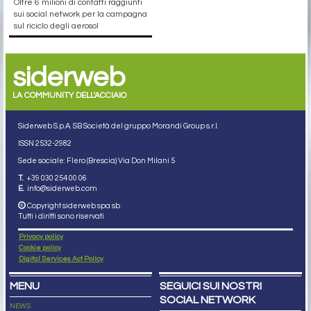
Oltre 6 milioni di contatti raggiunti
sui social network per la campagna
sul riciclo degli aerosol
siderweb
LA COMMUNITY DELL'ACCIAIO
Siderweb S.p.A. SB Società del gruppo Morandi Group s.r.l.
ISSN 2532
-2982
Sede sociale: Flero (Brescia) Via Don Milani 5
T.
+39 030 254 00 06
E.
info@siderweb.com
Copyright siderweb spa sb
Tutti i diritti sono riservati
Privacy policy
Cookie policy
Digital Services Act Policy
MENU
SEGUICI SUI NOSTRI
SOCIAL NETWORK
NEWS