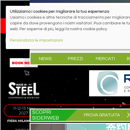
Utilizziamo i cookies per migliorare la tua esperienza
Usiamo i cookies e altre tecniche di tracciamento per migliorare 
capire da dove provengono i nostri visitatori. Puoi cambiare le 
web. Per saperne di più, leggi la nostra cookie policy.
Personalizza le impostazioni
NEWS
PREZZI
MERCATI
B
SCOPRI
PROVA GRATUITA
SIDERWEB