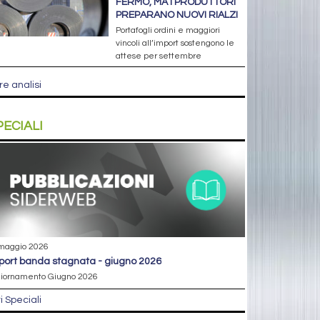
FERMO, MA I PRODUTTORI
PREPARANO NUOVI RIALZI
Portafogli ordini e maggiori
vincoli all’import sostengono le
attese per settembre
re analisi
PECIALI
maggio 2026
eport banda stagnata - giugno 2026
iornamento Giugno 2026
ri Speciali