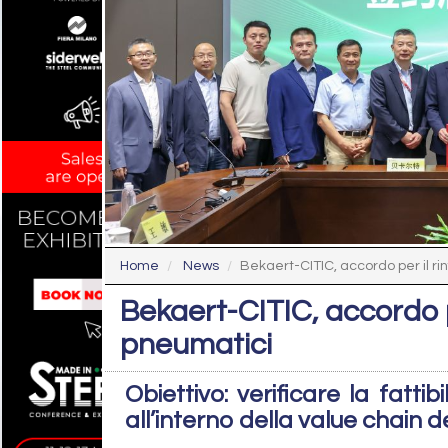
Home
News
Bekaert-CITIC, accordo per il rinf
Bekaert-CITIC, accordo pe
pneumatici
Obiettivo: verificare la fattibil
all’interno della value chain 