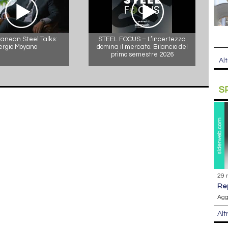
anean Steel Talks:
STEEL FOCUS – L’incertezza
ergio Moyano
domina il mercato. Bilancio del
primo semestre 2026
Alt
S
29 
r
Agg
Alt