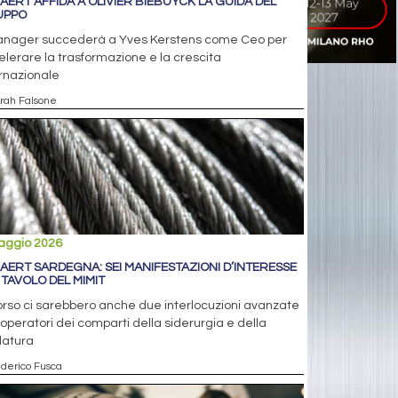
AERT AFFIDA A OLIVIER BIEBUYCK LA GUIDA DEL
UPPO
manager succederà a Yves Kerstens come Ceo per
lerare la trasformazione e la crescita
rnazionale
arah Falsone
aggio 2026
AERT SARDEGNA: SEI MANIFESTAZIONI D’INTERESSE
 TAVOLO DEL MIMIT
orso ci sarebbero anche due interlocuzioni avanzate
operatori dei comparti della siderurgia e della
ilatura
ederico Fusca