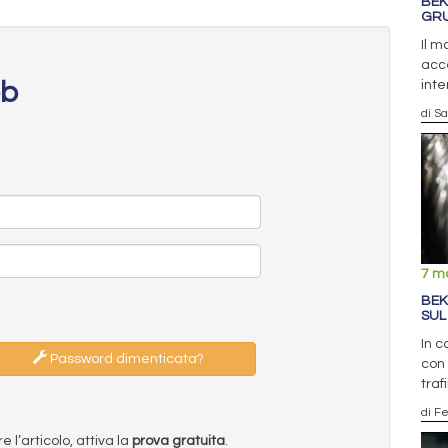
BEK
GR
Il 
acce
eb
inte
di S
7 m
BEK
SUL
In c
Password dimenticata?
con 
traf
di F
l’articolo, attiva la
prova gratuita
.