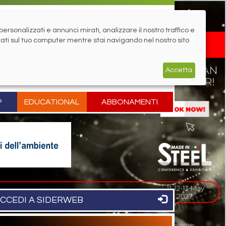
rsonalizzati e annunci mirati, analizzare il nostro traffico e
zati sul tuo computer mentre stai navigando nel nostro sito
Accetta
P
EDUCATIONAL
ABBONAMENTI
CCEDI A SIDERWEB