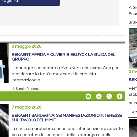
Registrati
A Gr
Ecu
di S
8 maggio 2026
BEKAERT AFFIDA A OLIVIER BIEBUYCK LA GUIDA DEL
GRUPPO
Il manager succederà a Yves Kerstens come Ceo per
3 m
accelerare la trasformazione e la crescita
BEK
internazionale
Perf
di Sarah Falsone
stab
di S
7 maggio 2026
Al
BEKAERT SARDEGNA: SEI MANIFESTAZIONI D’INTERESSE
SUL TAVOLO DEL MIMIT
In corso ci sarebbero anche due interlocuzioni avanzate
con operatori dei comparti della siderurgia e della