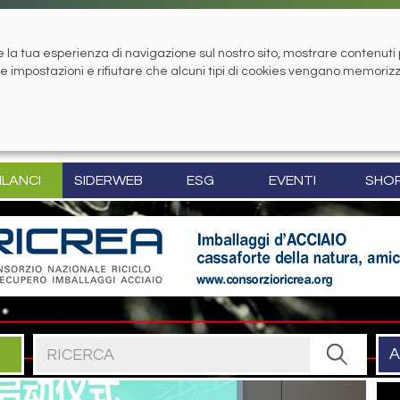
la tua esperienza di navigazione sul nostro sito, mostrare contenuti pe
tue impostazioni e rifiutare che alcuni tipi di cookies vengano memoriz
ILANCI
SIDERWEB
ESG
EVENTI
SHO
Cerca nel sito
A