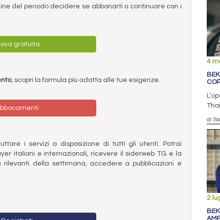
ermine del periodo decidere se abbonarti o continuare con i
ova gratuita
4 m
BEK
ento
, scopri la formula più adatta alle tue esigenze.
COR
L’op
Thai
bbonamenti
di S
ttare i servizi a disposizione di tutti gli utenti. Potrai
ayer italiani e internazionali, ricevere il siderweb TG e la
 rilevanti della settimana, accedere a pubblicazioni e
2 lu
BEK
AME