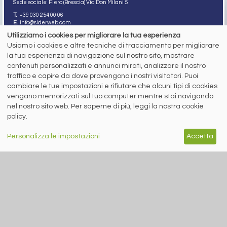
Sede sociale: Flero (Brescia) Via Don Milani 5
T.
+39 030 254 00 06
E.
info@siderweb.com
Utilizziamo i cookies per migliorare la tua esperienza
Copyright siderweb spa sb
Tutti i diritti sono riservati
Usiamo i cookies e altre tecniche di tracciamento per migliorare
la tua esperienza di navigazione sul nostro sito, mostrare
Privacy policy
contenuti personalizzati e annunci mirati, analizzare il nostro
Cookie policy
Digital Services Act Policy
traffico e capire da dove provengono i nostri visitatori. Puoi
cambiare le tue impostazioni e rifiutare che alcuni tipi di cookies
MENU
SEGUICI SUI NOSTRI
vengano memorizzati sul tuo computer mentre stai navigando
SOCIAL NETWORK
nel nostro sito web. Per saperne di più, leggi la nostra cookie
NEWS
policy.
PREZZI ITALIA
MERCATI
SERVIZI
Personalizza le impostazioni
Accetta
EVENTI
ABBONAMENTI
MADE IN STEEL
NEWSLETTER
Capitale Sociale: 190.000€ interamente versato
Registro delle Imprese di Brescia
Codice Fiscale e Partita I.V.A.:
IT03562320170
R.E.A. n. 419331
www.siderweb.com: Autorizzazione del Tribunale di Brescia n. 11/2004 del 17
marzo 2004, Iscrizione al R.O.C. n. 26116.