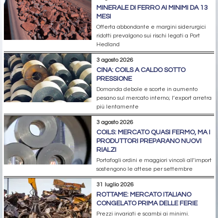
MINERALE DI FERRO AI MINIMI DA 13
MESI
Offerta abbondante e margini siderurgici
ridotti prevalgono sui rischi legati a Port
Hedland
3 agosto 2026
CINA: COILS A CALDO SOTTO
PRESSIONE
Domanda debole e scorte in aumento
pesano sul mercato interno; l’export arretra
più lentamente
3 agosto 2026
COILS: MERCATO QUASI FERMO, MA I
PRODUTTORI PREPARANO NUOVI
RIALZI
Portafogli ordini e maggiori vincoli all’import
sostengono le attese per settembre
31 luglio 2026
ROTTAME: MERCATO ITALIANO
CONGELATO PRIMA DELLE FERIE
Prezzi invariati e scambi ai minimi.