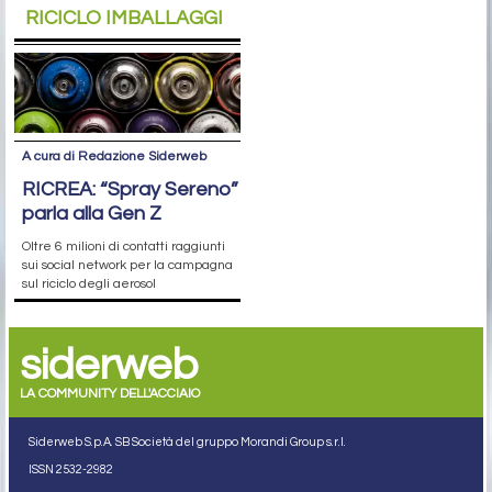
RICICLO IMBALLAGGI
A cura di Redazione Siderweb
RICREA: “Spray Sereno”
parla alla Gen Z
Oltre 6 milioni di contatti raggiunti
sui social network per la campagna
sul riciclo degli aerosol
siderweb
LA COMMUNITY DELL'ACCIAIO
Siderweb S.p.A. SB Società del gruppo Morandi Group s.r.l.
ISSN 2532
-2982