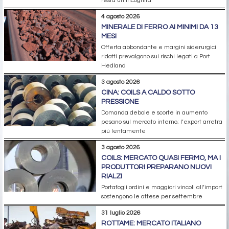
resta un’incognita
4 agosto 2026
MINERALE DI FERRO AI MINIMI DA 13
MESI
Offerta abbondante e margini siderurgici
ridotti prevalgono sui rischi legati a Port
Hedland
3 agosto 2026
CINA: COILS A CALDO SOTTO
PRESSIONE
Domanda debole e scorte in aumento
pesano sul mercato interno; l’export arretra
più lentamente
3 agosto 2026
COILS: MERCATO QUASI FERMO, MA I
PRODUTTORI PREPARANO NUOVI
RIALZI
Portafogli ordini e maggiori vincoli all’import
sostengono le attese per settembre
31 luglio 2026
ROTTAME: MERCATO ITALIANO