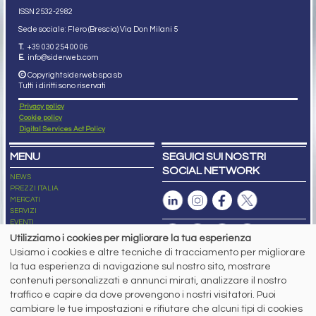
ISSN 2532
-2982
Sede sociale: Flero (Brescia) Via Don Milani 5
T.
+39 030 254 00 06
E.
info@siderweb.com
Copyright siderweb spa sb
Tutti i diritti sono riservati
Privacy policy
Cookie policy
Digital Services Act Policy
MENU
SEGUICI SUI NOSTRI
SOCIAL NETWORK
NEWS
PREZZI ITALIA
MERCATI
SERVIZI
EVENTI
ABBONAMENTI
Utilizziamo i cookies per migliorare la tua esperienza
MADE IN STEEL
Usiamo i cookies e altre tecniche di tracciamento per migliorare
NEWSLETTER
la tua esperienza di navigazione sul nostro sito, mostrare
Capitale Sociale: 190.000€ interamente versato
contenuti personalizzati e annunci mirati, analizzare il nostro
Registro delle Imprese di Brescia
traffico e capire da dove provengono i nostri visitatori. Puoi
Codice Fiscale e Partita I.V.A.:
IT03562320170
R.E.A. n. 419331
cambiare le tue impostazioni e rifiutare che alcuni tipi di cookies