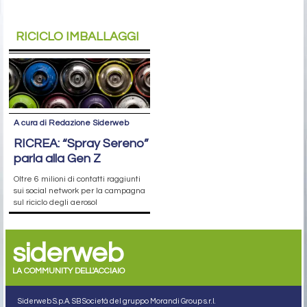
RICICLO IMBALLAGGI
A cura di Redazione Siderweb
RICREA: “Spray Sereno”
parla alla Gen Z
Oltre 6 milioni di contatti raggiunti
sui social network per la campagna
sul riciclo degli aerosol
siderweb
LA COMMUNITY DELL'ACCIAIO
Siderweb S.p.A. SB Società del gruppo Morandi Group s.r.l.