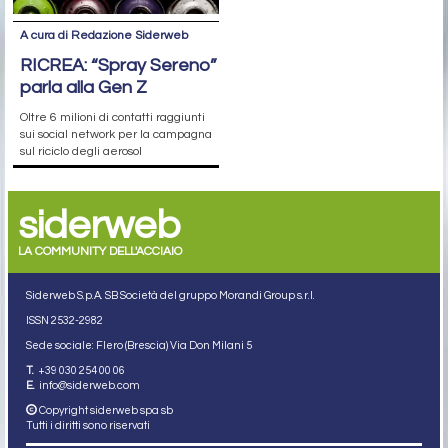
A cura di Redazione Siderweb
RICREA: “Spray Sereno”
parla alla Gen Z
Oltre 6 milioni di contatti raggiunti
sui social network per la campagna
sul riciclo degli aerosol
siderweb
LA COMMUNITY DELL'ACCIAIO
Siderweb S.p.A. SB Società del gruppo Morandi Group s.r.l.
ISSN 2532
-2982
Sede sociale: Flero (Brescia) Via Don Milani 5
T.
+39 030 254 00 06
E.
info@siderweb.com
Copyright siderweb spa sb
Tutti i diritti sono riservati