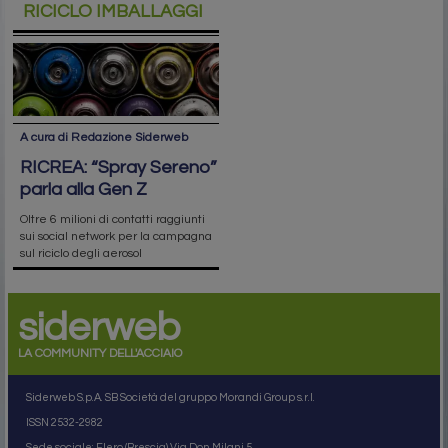
RICICLO IMBALLAGGI
A cura di Redazione Siderweb
RICREA: “Spray Sereno”
parla alla Gen Z
Oltre 6 milioni di contatti raggiunti
sui social network per la campagna
sul riciclo degli aerosol
siderweb
LA COMMUNITY DELL'ACCIAIO
Siderweb S.p.A. SB Società del gruppo Morandi Group s.r.l.
ISSN 2532
-2982
Sede sociale: Flero (Brescia) Via Don Milani 5