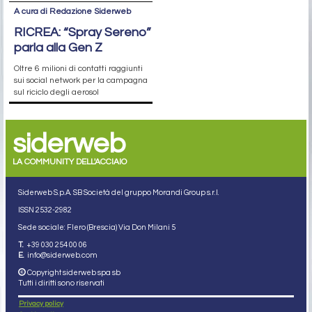
A cura di Redazione Siderweb
RICREA: “Spray Sereno”
parla alla Gen Z
Oltre 6 milioni di contatti raggiunti
sui social network per la campagna
sul riciclo degli aerosol
siderweb
LA COMMUNITY DELL'ACCIAIO
Siderweb S.p.A. SB Società del gruppo Morandi Group s.r.l.
ISSN 2532
-2982
Sede sociale: Flero (Brescia) Via Don Milani 5
T.
+39 030 254 00 06
E.
info@siderweb.com
Copyright siderweb spa sb
Tutti i diritti sono riservati
Privacy policy