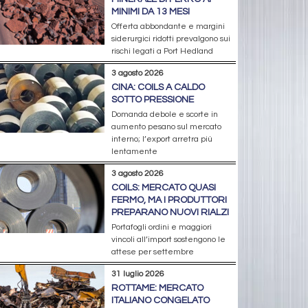
MINIMI DA 13 MESI
Offerta abbondante e margini
siderurgici ridotti prevalgono sui
rischi legati a Port Hedland
3 agosto 2026
CINA: COILS A CALDO
SOTTO PRESSIONE
Domanda debole e scorte in
aumento pesano sul mercato
interno; l’export arretra più
lentamente
3 agosto 2026
COILS: MERCATO QUASI
FERMO, MA I PRODUTTORI
PREPARANO NUOVI RIALZI
Portafogli ordini e maggiori
vincoli all’import sostengono le
attese per settembre
31 luglio 2026
ROTTAME: MERCATO
ITALIANO CONGELATO