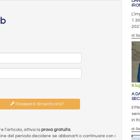
DAN
IRO
L’im
eb
1.30
202
di S
8 lu
A D
SEC
Password dimenticata?
Il M
seri
in It
di S
l’articolo, attiva la
prova gratuita
.
ermine del periodo decidere se abbonarti o continuare con i