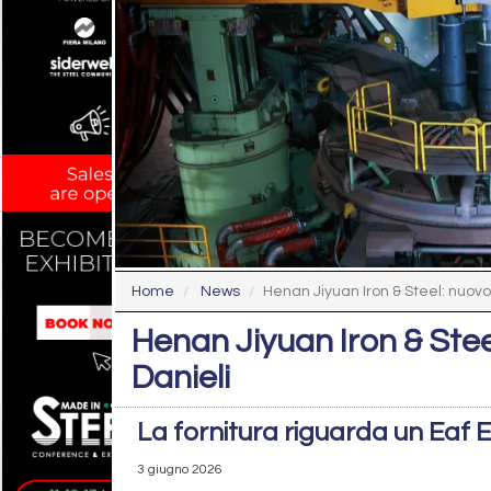
Home
News
Henan Jiyuan Iron & Steel: nuovo f
Henan Jiyuan Iron & Stee
Danieli
La fornitura riguarda un Eaf
3 giugno 2026