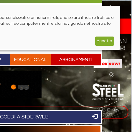
rsonalizzati e annunci mirati, analizzare il nostro traffico e
zati sul tuo computer mentre stai navigando nel nostro sito
Accetta
P
EDUCATIONAL
ABBONAMENTI
CCEDI A SIDERWEB