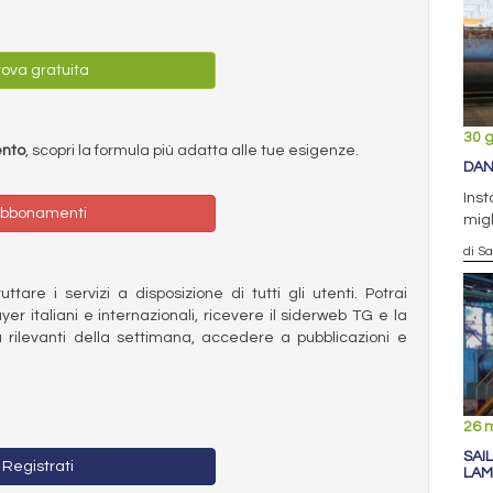
ova gratuita
30 
ento
, scopri la formula più adatta alle tue esigenze.
DAN
Inst
bbonamenti
migl
di S
ttare i servizi a disposizione di tutti gli utenti. Potrai
ayer italiani e internazionali, ricevere il siderweb TG e la
 rilevanti della settimana, accedere a pubblicazioni e
26 
SAI
Registrati
LAM