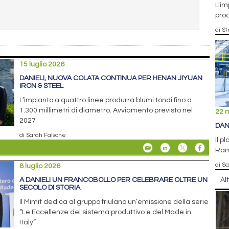
L'im
prod
di S
15 luglio 2026
DANIELI, NUOVA COLATA CONTINUA PER HENAN JIYUAN
IRON & STEEL
L’impianto a quattro linee produrrà blumi tondi fino a
1.300 millimetri di diametro. Avviamento previsto nel
22 
2027
DAN
di Sarah Falsone
Il p
Ram
di S
8 luglio 2026
A DANIELI UN FRANCOBOLLO PER CELEBRARE OLTRE UN
Al
SECOLO DI STORIA
Il Mimit dedica al gruppo friulano un’emissione della serie
“Le Eccellenze del sistema produttivo e del Made in
Italy”