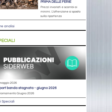
PRIMA DELLE FERIE
Prezzi invariati e scambi ai
minimi. L’attenzione si sposta
sulla ripartenza
re analisi
PECIALI
maggio 2026
eport banda stagnata - giugno 2026
iornamento Giugno 2026
ri Speciali