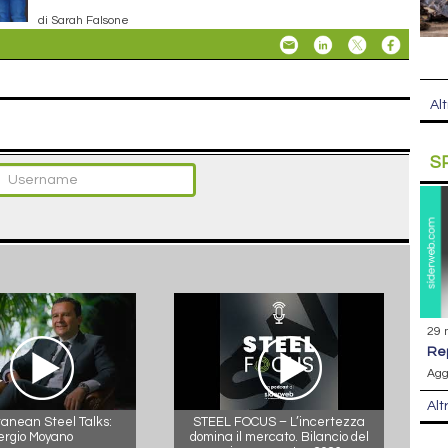
di Sarah Falsone
Alt
S
29 
r
Agg
Alt
anean Steel Talks:
STEEL FOCUS – L’incertezza
ergio Moyano
domina il mercato. Bilancio del