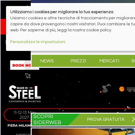
Utilizziamo i cookies per migliorare la tua esperienza
Usiamo i cookies e altre tecniche di tracciamento per migliorare 
capire da dove provengono i nostri visitatori. Puoi cambiare le 
web. Per saperne di più, leggi la nostra cookie policy.
Personalizza le impostazioni
NEWS
PREZZI
MERCATI
B
SCOPRI
PROVA GRATUITA
SIDERWEB