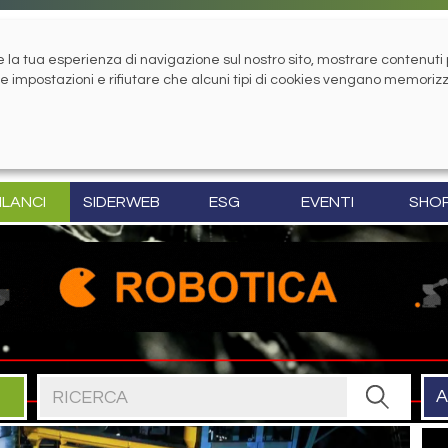
la tua esperienza di navigazione sul nostro sito, mostrare contenuti pe
tue impostazioni e rifiutare che alcuni tipi di cookies vengano memoriz
ILANCI
SIDERWEB
ESG
EVENTI
SHO
Cerca nel sito
A