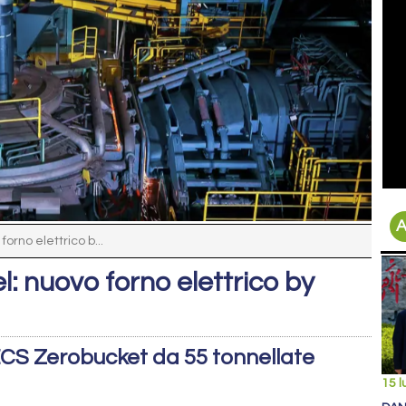
A
orno elettrico b...
l: nuovo forno elettrico by
 ECS Zerobucket da 55 tonnellate
15 l