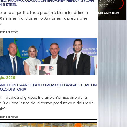
IELI, NUOVA COLATA CONTINUA PER HENAN JIYUAN
N & STEEL
pianto a quattro linee produrrà blumi tondi fino a
0 millimetri di diametro. Avviamento previsto nel
7
arah Falsone
glio 2026
ANIELI UN FRANCOBOLLO PER CELEBRARE OLTRE UN
OLO DI STORIA
imit dedica al gruppo friulano un’emissione della
e “Le Eccellenze del sistema produttivo e del Made
aly”
arah Falsone