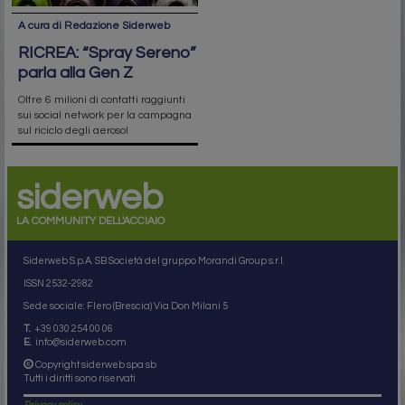
A cura di Redazione Siderweb
RICREA: “Spray Sereno”
parla alla Gen Z
Oltre 6 milioni di contatti raggiunti
sui social network per la campagna
sul riciclo degli aerosol
siderweb
LA COMMUNITY DELL'ACCIAIO
Siderweb S.p.A. SB Società del gruppo Morandi Group s.r.l.
ISSN 2532
-2982
Sede sociale: Flero (Brescia) Via Don Milani 5
T.
+39 030 254 00 06
E.
info@siderweb.com
Copyright siderweb spa sb
Tutti i diritti sono riservati