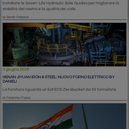
Installate le Seven-Life Hydraulic Side Guides per migliorare la
stabilità del nastro e la qualità dei coils
di Sarah Falsone
3 giugno 2026
HENAN JIYUAN IRON & STEEL: NUOVO FORNO ELETTRICO BY
DANIELI
La fornitura riguarda un Eaf ECS Zerobucket da 55 tonnellate
di Federico Fusca