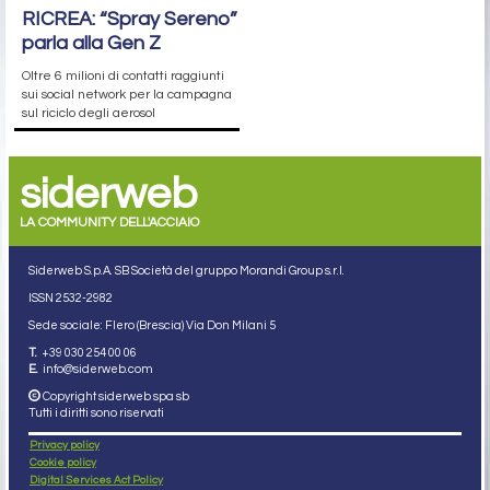
RICREA: “Spray Sereno”
parla alla Gen Z
Oltre 6 milioni di contatti raggiunti
sui social network per la campagna
sul riciclo degli aerosol
siderweb
LA COMMUNITY DELL'ACCIAIO
Siderweb S.p.A. SB Società del gruppo Morandi Group s.r.l.
ISSN 2532
-2982
Sede sociale: Flero (Brescia) Via Don Milani 5
T.
+39 030 254 00 06
E.
info@siderweb.com
Copyright siderweb spa sb
Tutti i diritti sono riservati
Privacy policy
Cookie policy
Digital Services Act Policy