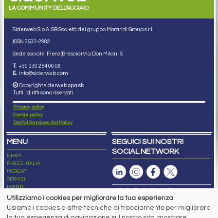
LA COMMUNITY DELL'ACCIAIO
Siderweb S.p.A. SB Società del gruppo Morandi Group s.r.l.
ISSN 2532
-2982
Sede sociale: Flero (Brescia) Via Don Milani 5
T.
+39 030 254 00 06
E.
info@siderweb.com
Copyright siderweb spa sb
Tutti i diritti sono riservati
Privacy policy
Cookie policy
Digital Services Act Policy
MENU
SEGUICI SUI NOSTRI
SOCIAL NETWORK
NEWS
PREZZI ITALIA
MERCATI
SERVIZI
EVENTI
ABBONAMENTI
Utilizziamo i cookies per migliorare la tua esperienza
MADE IN STEEL
Usiamo i cookies e altre tecniche di tracciamento per migliorare
NEWSLETTER
la tua esperienza di navigazione sul nostro sito, mostrare