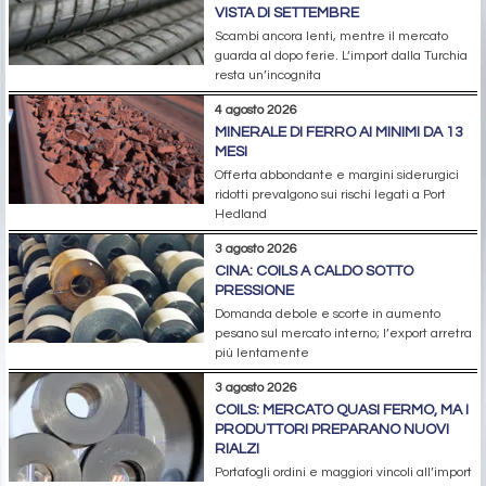
VISTA DI SETTEMBRE
Scambi ancora lenti, mentre il mercato
guarda al dopo ferie. L’import dalla Turchia
resta un’incognita
4 agosto 2026
MINERALE DI FERRO AI MINIMI DA 13
MESI
Offerta abbondante e margini siderurgici
ridotti prevalgono sui rischi legati a Port
Hedland
3 agosto 2026
CINA: COILS A CALDO SOTTO
PRESSIONE
Domanda debole e scorte in aumento
pesano sul mercato interno; l’export arretra
più lentamente
3 agosto 2026
COILS: MERCATO QUASI FERMO, MA I
PRODUTTORI PREPARANO NUOVI
RIALZI
Portafogli ordini e maggiori vincoli all’import