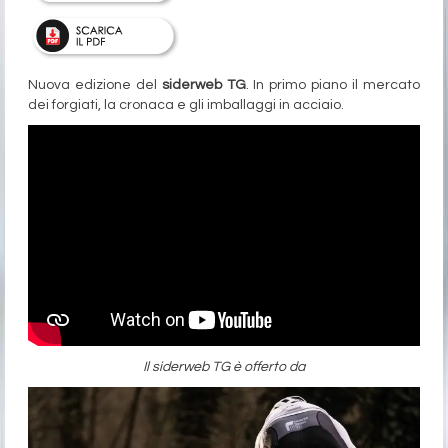
Nuova edizione del
siderweb TG
. In primo piano il mercato
dei forgiati, la cronaca e gli imballaggi in acciaio.
Il siderweb TG è offerto da