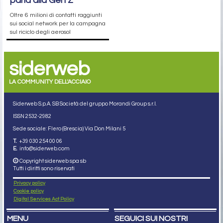
parla alla Gen Z
Oltre 6 milioni di contatti raggiunti
sui social network per la campagna
sul riciclo degli aerosol
siderweb
LA COMMUNITY DELL'ACCIAIO
Siderweb S.p.A. SB Società del gruppo Morandi Group s.r.l.
ISSN 2532
-2982
Sede sociale: Flero (Brescia) Via Don Milani 5
T.
+39 030 254 00 06
E.
info@siderweb.com
Copyright siderweb spa sb
Tutti i diritti sono riservati
Privacy policy
Cookie policy
Digital Services Act Policy
MENU
SEGUICI SUI NOSTRI