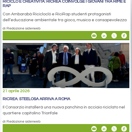
RICICLO E CREATIVITÀ: RICREA COINVOLGE I GIOVANI TRA RIME E
RAP
Con Ambarabà Ricicloclò e RiciRap studenti protagonisti
dell’educazione ambientale tra gioco, musica e consapevolezza
di Redazione siderweb
21 aprile 2026
RICREA: STEELOSA ARRIVA A ROMA
Il Consorzio installerà una nuova panchina in acciaio riciclato nel
quartiere capitolino Trionfale
di Redazione siderweb