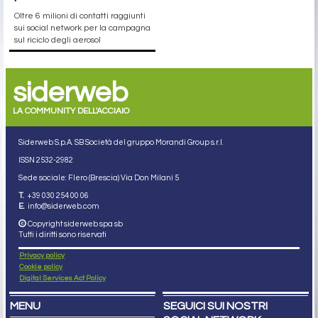
Oltre 6 milioni di contatti raggiunti
sui social network per la campagna
sul riciclo degli aerosol
siderweb
LA COMMUNITY DELL'ACCIAIO
Siderweb S.p.A. SB Società del gruppo Morandi Group s.r.l.
ISSN 2532
-2982
Sede sociale: Flero (Brescia) Via Don Milani 5
T.
+39 030 254 00 06
E.
info@siderweb.com
Copyright siderweb spa sb
Tutti i diritti sono riservati
Privacy policy
Cookie policy
Digital Services Act Policy
MENU
SEGUICI SUI NOSTRI