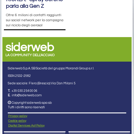
parla alla Gen Z
Oltre 6 milioni di contatti raggiunti
sui social network per la campagna
sul riciclo degli aerosol
siderweb
LA COMMUNITY DELL'ACCIAIO
Siderweb S.p.A. SB Società del gruppo Morandi Group s.r.l.
ISSN 2532
-2982
Sede sociale: Flero (Brescia) Via Don Milani 5
T.
+39 030 254 00 06
E.
info@siderweb.com
Copyright siderweb spa sb
Tutti i diritti sono riservati
Privacy policy
Cookie policy
Digital Services Act Policy