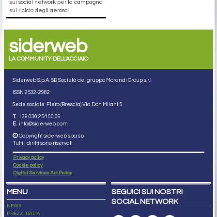
sui social network per la campagna
sul riciclo degli aerosol
siderweb
LA COMMUNITY DELL'ACCIAIO
Siderweb S.p.A. SB Società del gruppo Morandi Group s.r.l.
ISSN 2532
-2982
Sede sociale: Flero (Brescia) Via Don Milani 5
T.
+39 030 254 00 06
E.
info@siderweb.com
Copyright siderweb spa sb
Tutti i diritti sono riservati
Privacy policy
Cookie policy
Digital Services Act Policy
MENU
SEGUICI SUI NOSTRI
SOCIAL NETWORK
NEWS
PREZZI ITALIA