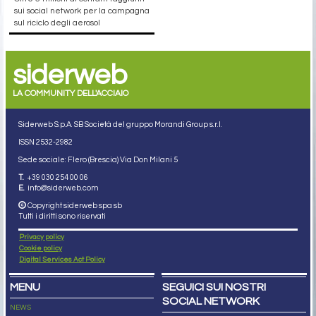
sui social network per la campagna
sul riciclo degli aerosol
siderweb
LA COMMUNITY DELL'ACCIAIO
Siderweb S.p.A. SB Società del gruppo Morandi Group s.r.l.
ISSN 2532
-2982
Sede sociale: Flero (Brescia) Via Don Milani 5
T.
+39 030 254 00 06
E.
info@siderweb.com
Copyright siderweb spa sb
Tutti i diritti sono riservati
Privacy policy
Cookie policy
Digital Services Act Policy
MENU
SEGUICI SUI NOSTRI
SOCIAL NETWORK
NEWS