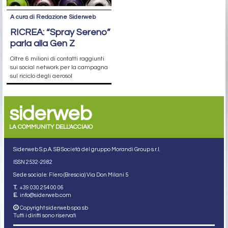
A cura di Redazione Siderweb
RICREA: “Spray Sereno”
parla alla Gen Z
Oltre 6 milioni di contatti raggiunti
sui social network per la campagna
sul riciclo degli aerosol
siderweb
LA COMMUNITY DELL'ACCIAIO
Siderweb S.p.A. SB Società del gruppo Morandi Group s.r.l.
ISSN 2532
-2982
Sede sociale: Flero (Brescia) Via Don Milani 5
T.
+39 030 254 00 06
E.
info@siderweb.com
Copyright siderweb spa sb
Tutti i diritti sono riservati