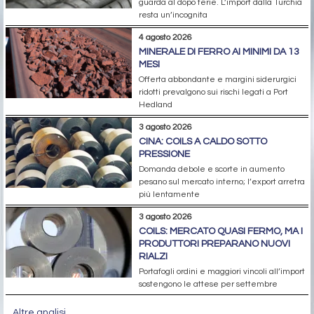
guarda al dopo ferie. L’import dalla Turchia
resta un’incognita
4 agosto 2026
MINERALE DI FERRO AI MINIMI DA 13
MESI
Offerta abbondante e margini siderurgici
ridotti prevalgono sui rischi legati a Port
Hedland
3 agosto 2026
CINA: COILS A CALDO SOTTO
PRESSIONE
Domanda debole e scorte in aumento
pesano sul mercato interno; l’export arretra
più lentamente
3 agosto 2026
COILS: MERCATO QUASI FERMO, MA I
PRODUTTORI PREPARANO NUOVI
RIALZI
Portafogli ordini e maggiori vincoli all’import
sostengono le attese per settembre
Altre analisi