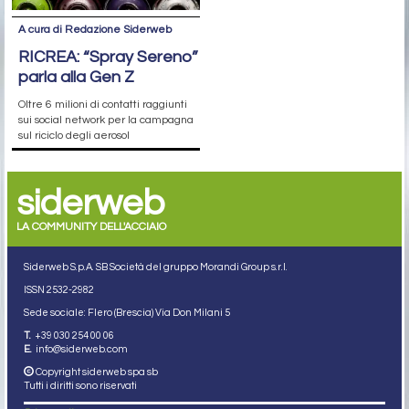
A cura di Redazione Siderweb
RICREA: “Spray Sereno”
parla alla Gen Z
Oltre 6 milioni di contatti raggiunti
sui social network per la campagna
sul riciclo degli aerosol
siderweb
LA COMMUNITY DELL'ACCIAIO
Siderweb S.p.A. SB Società del gruppo Morandi Group s.r.l.
ISSN 2532
-2982
Sede sociale: Flero (Brescia) Via Don Milani 5
T.
+39 030 254 00 06
E.
info@siderweb.com
Copyright siderweb spa sb
Tutti i diritti sono riservati