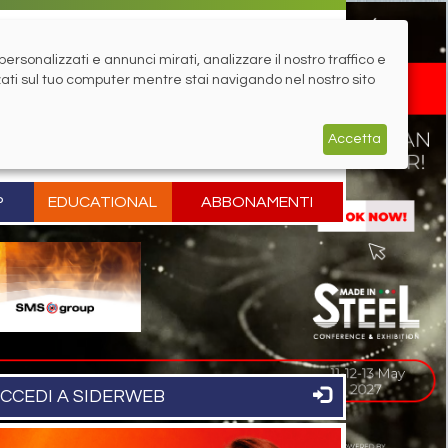
rsonalizzati e annunci mirati, analizzare il nostro traffico e
zati sul tuo computer mentre stai navigando nel nostro sito
Accetta
P
EDUCATIONAL
ABBONAMENTI
CCEDI A SIDERWEB