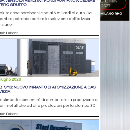
SA VERSO LA VENDITA: I FONDI PUNTANO A CEDERE
NTERO GRUPPO
alutazione sarebbe vicina ai 5 miliardi di euro. Da
embre potrebbe partire la selezione dell’advisor
nziario
arah Falsone
giugno 2026
B-SMS: NUOVO IMPIANTO DI ATOMIZZAZIONE A GAS
SVEZIA
vestimento consentirà di aumentare la produzione di
eri metalliche ad alte prestazioni per la stampa 3D
arah Falsone