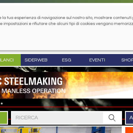
la tua esperienza di navigazione sul nostro sito, mostrare contenuti pe
tue impostazioni e rifiutare che alcuni tipi di cookies vengano memoriz
ILANCI
SIDERWEB
ESG
EVENTI
SHO
Cerca nel sito
A