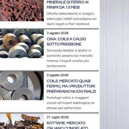
MINERALE DI FERRO AI
MINIMI DA 13 MESI
Offerta abbondante e margini
siderurgici ridotti prevalgono sui
rischi legati a Port Hedland
3 agosto 2026
CINA: COILS A CALDO
SOTTO PRESSIONE
Domanda debole e scorte in
aumento pesano sul mercato
interno; l’export arretra più
lentamente
3 agosto 2026
COILS: MERCATO QUASI
FERMO, MA I PRODUTTORI
PREPARANO NUOVI RIALZI
Portafogli ordini e maggiori
vincoli all’import sostengono le
attese per settembre
31 luglio 2026
ROTTAME: MERCATO
ITALIANO CONGELATO