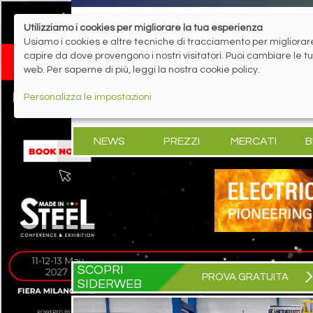
Utilizziamo i cookies per migliorare la tua esperienza
Usiamo i cookies e altre tecniche di tracciamento per migliorare 
capire da dove provengono i nostri visitatori. Puoi cambiare le 
web. Per saperne di più, leggi la nostra cookie policy.
Personalizza le impostazioni
NEWS
PREZZI
MERCATI
B
SCOPRI
PROVA GRATUITA
SIDERWEB