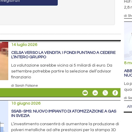
Registrati
Hot 
2,8 
di S
14 luglio 2026
CELSA VERSO LA VENDITA: I FONDI PUNTANO A CEDERE
L’INTERO GRUPPO
8 m
La valutazione sarebbe vicina ai 5 miliardi di euro. Da
ABB
settembre potrebbe partire la selezione dell’advisor
NUO
finanziario
La p
di Sarah Falsone
qual
di S
10 giugno 2026
Al
SSAB-SMS: NUOVO IMPIANTO DI ATOMIZZAZIONE A GAS
IN SVEZIA
L’investimento consentirà di aumentare la produzione di
polveri metalliche ad alte prestazioni per la stampa 3D