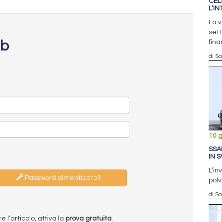
CEL
L’I
La v
sett
eb
fina
di S
10 
SSA
IN 
L’in
Password dimenticata?
polv
di S
l’articolo, attiva la
prova gratuita
.