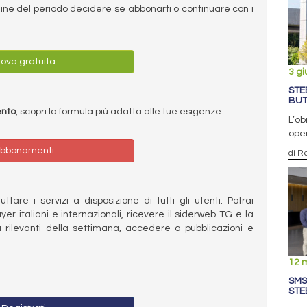
ermine del periodo decidere se abbonarti o continuare con i
ova gratuita
3 g
STE
BUT
ento
, scopri la formula più adatta alle tue esigenze.
L’ob
oper
bbonamenti
di R
ttare i servizi a disposizione di tutti gli utenti. Potrai
ayer italiani e internazionali, ricevere il siderweb TG e la
 rilevanti della settimana, accedere a pubblicazioni e
12 
SMS
STE