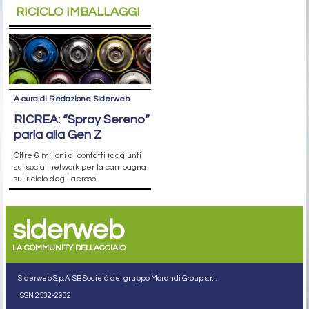
RICICLO IMBALLAGGI
A cura di Redazione Siderweb
RICREA: “Spray Sereno”
parla alla Gen Z
Oltre 6 milioni di contatti raggiunti
sui social network per la campagna
sul riciclo degli aerosol
siderweb
LA COMMUNITY DELL'ACCIAIO
Siderweb S.p.A. SB Società del gruppo Morandi Group s.r.l.
ISSN 2532
-2982