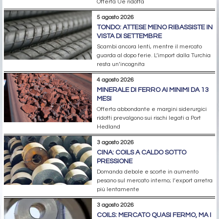
Offerta Ue ridotta
5 agosto 2026
TONDO: ATTESE MENO RIBASSISTE IN
VISTA DI SETTEMBRE
Scambi ancora lenti, mentre il mercato
guarda al dopo ferie. L’import dalla Turchia
resta un’incognita
4 agosto 2026
MINERALE DI FERRO AI MINIMI DA 13
MESI
Offerta abbondante e margini siderurgici
ridotti prevalgono sui rischi legati a Port
Hedland
3 agosto 2026
CINA: COILS A CALDO SOTTO
PRESSIONE
Domanda debole e scorte in aumento
pesano sul mercato interno; l’export arretra
più lentamente
3 agosto 2026
COILS: MERCATO QUASI FERMO, MA I