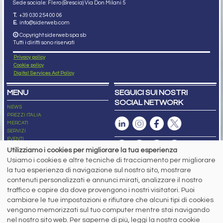
Sede sociale: Flero (Brescia) Via Don Milani 5
T.
+39 030 254 00 06
E.
info@siderweb.com
Copyright siderweb spa sb
Tutti i diritti sono riservati
Privacy policy
Cookie policy
Digital Services Act Policy
MENU
SEGUICI SUI NOSTRI
SOCIAL NETWORK
NEWS
PREZZI ITALIA
MERCATI
SERVIZI
EVENTI
ABBONAMENTI
Utilizziamo i cookies per migliorare la tua esperienza
MADE IN STEEL
Usiamo i cookies e altre tecniche di tracciamento per migliorare
NEWSLETTER
la tua esperienza di navigazione sul nostro sito, mostrare
Capitale Sociale: 190.000€ interamente versato
contenuti personalizzati e annunci mirati, analizzare il nostro
Registro delle Imprese di Brescia
traffico e capire da dove provengono i nostri visitatori. Puoi
Codice Fiscale e Partita I.V.A.:
IT03562320170
R.E.A. n. 419331
cambiare le tue impostazioni e rifiutare che alcuni tipi di cookies
vengano memorizzati sul tuo computer mentre stai navigando
www.siderweb.com: Autorizzazione del Tribunale di Brescia n. 11/2004 del 17
nel nostro sito web. Per saperne di più, leggi la nostra cookie
marzo 2004, Iscrizione al R.O.C. n. 26116.