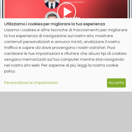
Utilizziamo i cookies per migliorare la tua esperienza
Usiamo i cookies e altre tecniche di tracciamento per migliorare
la tua esperienza di navigazione sul nostro sito, mostrare
contenuti personalizzati e annunci mirati, analizzare il nostro
traffico e capire da dove provengono i nostri visitatori. Puoi
5 agosto 2026
cambiare le tue impostazioni e rifiutare che alcuni tipi di cookies
vengano memorizzati sul tuo computer mentre stai navigando
Quali prospettive per piani e lunghi nel secondo semestre?
nel nostro sito web. Per saperne di più, leggi la nostra cookie
Le interviste di Stefano Gennari (siderweb) a Lorenzo Fava
policy.
(LSI Inox) ...
Personalizza le impostazioni
Accetta
RICICLO IMBALLAGGI