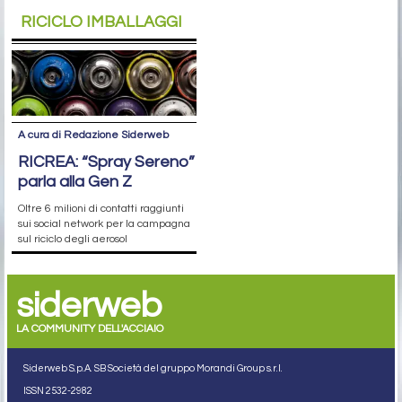
RICICLO IMBALLAGGI
A cura di Redazione Siderweb
RICREA: “Spray Sereno”
parla alla Gen Z
Oltre 6 milioni di contatti raggiunti
sui social network per la campagna
sul riciclo degli aerosol
siderweb
LA COMMUNITY DELL'ACCIAIO
Siderweb S.p.A. SB Società del gruppo Morandi Group s.r.l.
ISSN 2532
-2982