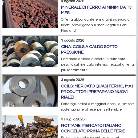
4 agosto 2026
MINERALE DI FERRO AI MINIMI DA 13
MESI
Offerta abbondante e margini siderurgici
ridotti prevalgono sui rischi legati a Port
Hedland
3 agosto 2026
CINA: COILS A CALDO SOTTO
PRESSIONE
Domanda debole e scorte in aumento
pesano sul mercato interno; l’export arretra
più lentamente
3 agosto 2026
COILS: MERCATO QUASI FERMO, MA I
PRODUTTORI PREPARANO NUOVI
RIALZI
Portafogli ordini e maggiori vincoli all’import
sostengono le attese per settembre
31 luglio 2026
ROTTAME: MERCATO ITALIANO
CONGELATO PRIMA DELLE FERIE
Prezzi invariati e scambi ai minimi.