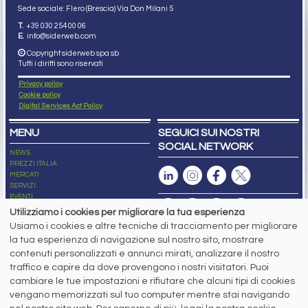
Sede sociale: Flero (Brescia) Via Don Milani 5
T.
+39 030 254 00 06
E.
info@siderweb.com
Copyright siderweb spa sb
Tutti i diritti sono riservati
Privacy policy
Cookie policy
Digital Services Act Policy
MENU
SEGUICI SUI NOSTRI
SOCIAL NETWORK
NEWS
PREZZI ITALIA
MERCATI
SERVIZI
EVENTI
ABBONAMENTI
Utilizziamo i cookies per migliorare la tua esperienza
MADE IN STEEL
Usiamo i cookies e altre tecniche di tracciamento per migliorare
NEWSLETTER
la tua esperienza di navigazione sul nostro sito, mostrare
Capitale Sociale: 190.000€ interamente versato
contenuti personalizzati e annunci mirati, analizzare il nostro
Registro delle Imprese di Brescia
traffico e capire da dove provengono i nostri visitatori. Puoi
Codice Fiscale e Partita I.V.A.:
IT03562320170
R.E.A. n. 419331
cambiare le tue impostazioni e rifiutare che alcuni tipi di cookies
vengano memorizzati sul tuo computer mentre stai navigando
www.siderweb.com: Autorizzazione del Tribunale di Brescia n. 11/2004 del 17