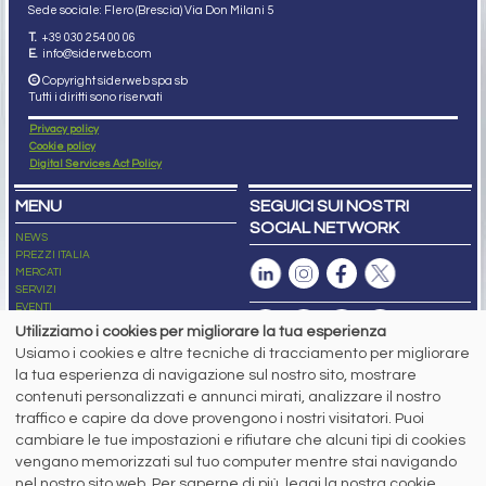
Sede sociale: Flero (Brescia) Via Don Milani 5
T.
+39 030 254 00 06
E.
info@siderweb.com
Copyright siderweb spa sb
Tutti i diritti sono riservati
Privacy policy
Cookie policy
Digital Services Act Policy
MENU
SEGUICI SUI NOSTRI
SOCIAL NETWORK
NEWS
PREZZI ITALIA
MERCATI
SERVIZI
EVENTI
ABBONAMENTI
Utilizziamo i cookies per migliorare la tua esperienza
MADE IN STEEL
Usiamo i cookies e altre tecniche di tracciamento per migliorare
NEWSLETTER
la tua esperienza di navigazione sul nostro sito, mostrare
Capitale Sociale: 190.000€ interamente versato
contenuti personalizzati e annunci mirati, analizzare il nostro
Registro delle Imprese di Brescia
traffico e capire da dove provengono i nostri visitatori. Puoi
Codice Fiscale e Partita I.V.A.:
IT03562320170
R.E.A. n. 419331
cambiare le tue impostazioni e rifiutare che alcuni tipi di cookies
vengano memorizzati sul tuo computer mentre stai navigando
www.siderweb.com: Autorizzazione del Tribunale di Brescia n. 11/2004 del 17
nel nostro sito web. Per saperne di più, leggi la nostra cookie
marzo 2004, Iscrizione al R.O.C. n. 26116.