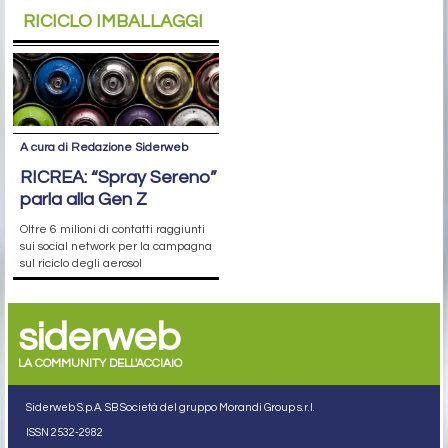
RICICLO IMBALLAGGI
A cura di Redazione Siderweb
RICREA: “Spray Sereno”
parla alla Gen Z
Oltre 6 milioni di contatti raggiunti
sui social network per la campagna
sul riciclo degli aerosol
siderweb
LA COMMUNITY DELL'ACCIAIO
Siderweb S.p.A. SB Società del gruppo Morandi Group s.r.l.
ISSN 2532
-2982