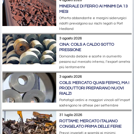
4 agosto 2026
MINERALE DI FERRO AI MINIMI DA 13
MESI
Offerta abbondante e margini siderurgici
ridotti prevalgono sui rischi legati a Port
Hedland
3 agosto 2026
CINA: COILS A CALDO SOTTO
PRESSIONE
Domanda debole e scorte in aumento
pesano sul mercato interno; l’export arretra
più lentamente
3 agosto 2026
COILS: MERCATO QUASI FERMO, MA I
PRODUTTORI PREPARANO NUOVI
RIALZI
Portafogli ordini e maggiori vincoli all’import
sostengono le attese per settembre
31 luglio 2026
ROTTAME: MERCATO ITALIANO
CONGELATO PRIMA DELLE FERIE
Prezzi invariati e scambi ai minimi.