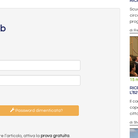
RIC
Scuo
circ
prog
eb
di R
15 
RIC
L’8
Il c
cope
Password dimenticata?
citt
di St
l’articolo, attiva la
prova gratuita
.