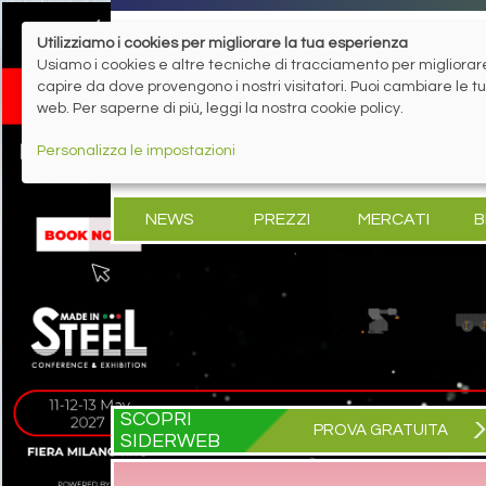
Utilizziamo i cookies per migliorare la tua esperienza
Usiamo i cookies e altre tecniche di tracciamento per migliorare 
capire da dove provengono i nostri visitatori. Puoi cambiare le 
web. Per saperne di più, leggi la nostra cookie policy.
Personalizza le impostazioni
NEWS
PREZZI
MERCATI
B
SCOPRI
PROVA GRATUITA
SIDERWEB