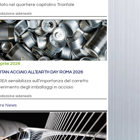
clato nel quartiere capitolino Trionfale
edazione siderweb
prile 2026
ITAN ACCIAIO ALL’EARTH DAY ROMA 2026
EA sensibilizza sull’importanza del corretto
erimento degli imballaggi in acciaio
edazione siderweb
tre News