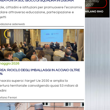
REA PUNTA SUL GIOCO DI SQUADRA IN LIGURIA
le, cittadini e istituzioni per promuovere l’economia
olare attraverso educazione, partecipazione e
etti
edazione siderweb
maggio 2026
REA: RICICLO DEGLI IMBALLAGGI IN ACCIAIO OLTRE
2%
onsorzio supera i target Ue 2030 e amplia la
rtura territoriale coinvolgendo quasi 53 milioni di
adini
efano Ferrari