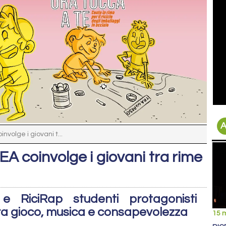
A
nvolge i giovani t...
REA coinvolge i giovani tra rime
e RiciRap studenti protagonisti
ra gioco, musica e consapevolezza
15 