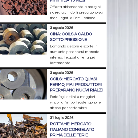
MINIMI DA 13 MESI
Offerta abbondante e margini
siderurgici ridotti prevalgono sui
rischi legati a Port Hedland
3 agosto 2026
CINA: COILS A CALDO
SOTTO PRESSIONE
Domanda debole e scorte in
aumento pesano sul mercato
interno; l’export arretra più
lentamente
3 agosto 2026
COILS: MERCATO QUASI
FERMO, MA I PRODUTTORI
PREPARANO NUOVI RIALZI
Portafogli ordini e maggiori
vincoli all’import sostengono le
attese per settembre
31 luglio 2026
ROTTAME: MERCATO
ITALIANO CONGELATO
PRIMA DELLE FERIE