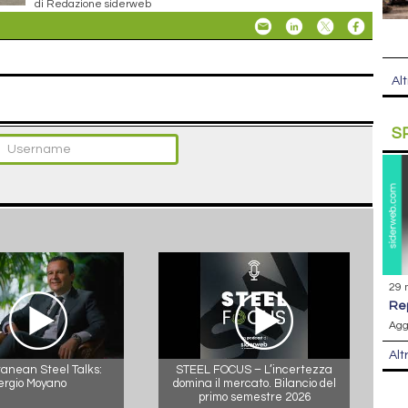
di Redazione siderweb
Alt
S
29 
r
Agg
Alt
anean Steel Talks:
STEEL FOCUS – L’incertezza
ergio Moyano
domina il mercato. Bilancio del
primo semestre 2026