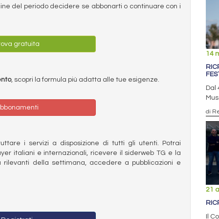
ermine del periodo decidere se abbonarti o continuare con i
ova gratuita
14 
RIC
FES
ento
, scopri la formula più adatta alle tue esigenze.
Dal 
Muse
bbonamenti
di R
ttare i servizi a disposizione di tutti gli utenti. Potrai
ayer italiani e internazionali, ricevere il siderweb TG e la
 rilevanti della settimana, accedere a pubblicazioni e
21 a
RIC
Il C