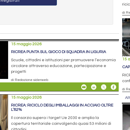
Registrati
rici
di R
15 maggio 2026
RICREA PUNTA SUL GIOCO DI SQUADRA IN LIGURIA
15 a
Scuole, cittadini e istituzioni per promuovere l’economia
circolare attraverso educazione, partecipazione e
CAP
progetti
RICR
di Redazione siderweb
conf
di R
15 maggio 2026
Al
RICREA: RICICLO DEGLI IMBALLAGGI IN ACCIAIO OLTRE
L’82%
Il consorzio supera i target Ue 2030 e amplia la
copertura territoriale coinvolgendo quasi 53 milioni di
cittadini