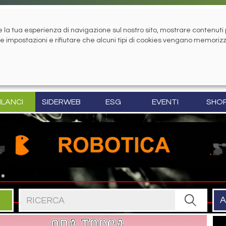
la tua esperienza di navigazione sul nostro sito, mostrare contenuti pe
tue impostazioni e rifiutare che alcuni tipi di cookies vengano memoriz
ILANCI
SIDERWEB
ESG
EVENTI
SHO
Cerca nel sito
A