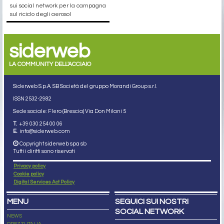
sui social network per la campagna
sul riciclo degli aerosol
siderweb
LA COMMUNITY DELL'ACCIAIO
Siderweb S.p.A. SB Società del gruppo Morandi Group s.r.l.
ISSN 2532
-2982
Sede sociale: Flero (Brescia) Via Don Milani 5
T.
+39 030 254 00 06
E.
info@siderweb.com
Copyright siderweb spa sb
Tutti i diritti sono riservati
Privacy policy
Cookie policy
Digital Services Act Policy
MENU
SEGUICI SUI NOSTRI
SOCIAL NETWORK
NEWS
PREZZI ITALIA