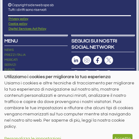
Copyright siderweb spa sb
Tutti i diritti sono riservati
Privacy policy
Cookie policy
Digital Services Act Policy
MENU
SEGUICI SUI NOSTRI
SOCIAL NETWORK
NEWS
PREZZI ITALIA
MERCATI
SERVIZI
EVENTI
ABBONAMENTI
Utilizziamo i cookies per migliorare la tua esperienza
MADE IN STEEL
Usiamo i cookies e altre tecniche di tracciamento per migliorare
NEWSLETTER
la tua esperienza di navigazione sul nostro sito, mostrare
Capitale Sociale: 190.000€ interamente versato
contenuti personalizzati e annunci mirati, analizzare il nostro
Registro delle Imprese di Brescia
traffico e capire da dove provengono i nostri visitatori. Puoi
Codice Fiscale e Partita I.V.A.:
IT03562320170
R.E.A. n. 419331
cambiare le tue impostazioni e rifiutare che alcuni tipi di cookies
vengano memorizzati sul tuo computer mentre stai navigando
www.siderweb.com: Autorizzazione del Tribunale di Brescia n. 11/2004 del 17
nel nostro sito web. Per saperne di più, leggi la nostra cookie
marzo 2004, Iscrizione al R.O.C. n. 26116.
Direttrice Responsabile:
policy.
Elisa Bonomelli
Vicedirettore Responsabile:
Personalizza le impostazioni
Accetta
Stefano Gennari