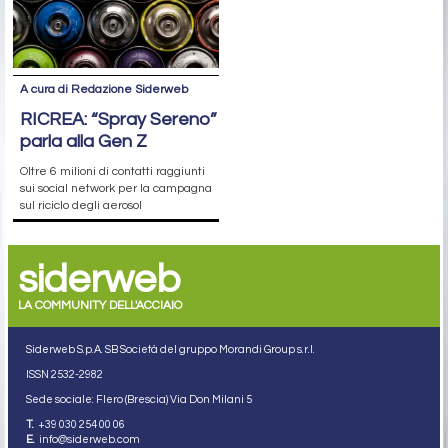
A cura di Redazione Siderweb
RICREA: “Spray Sereno”
parla alla Gen Z
Oltre 6 milioni di contatti raggiunti
sui social network per la campagna
sul riciclo degli aerosol
siderweb
LA COMMUNITY DELL'ACCIAIO
Siderweb S.p.A. SB Società del gruppo Morandi Group s.r.l.
ISSN 2532
-2982
Sede sociale: Flero (Brescia) Via Don Milani 5
T.
+39 030 254 00 06
E.
info@siderweb.com