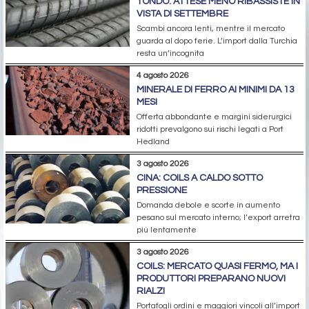
TONDO: ATTESE MENO RIBASSISTE IN
VISTA DI SETTEMBRE
Scambi ancora lenti, mentre il mercato
guarda al dopo ferie. L’import dalla Turchia
resta un’incognita
4 agosto 2026
MINERALE DI FERRO AI MINIMI DA 13
MESI
Offerta abbondante e margini siderurgici
ridotti prevalgono sui rischi legati a Port
Hedland
3 agosto 2026
CINA: COILS A CALDO SOTTO
PRESSIONE
Domanda debole e scorte in aumento
pesano sul mercato interno; l’export arretra
più lentamente
3 agosto 2026
COILS: MERCATO QUASI FERMO, MA I
PRODUTTORI PREPARANO NUOVI
RIALZI
Portafogli ordini e maggiori vincoli all’import