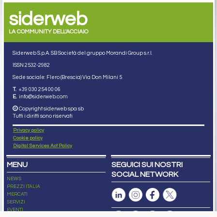
siderweb
LA COMMUNITY DELL'ACCIAIO
Siderweb S.p.A. SB Società del gruppo Morandi Group s.r.l.
ISSN 2532
-2982
Sede sociale: Flero (Brescia) Via Don Milani 5
T.
+39 030 254 00 06
E.
info@siderweb.com
Copyright siderweb spa sb
Tutti i diritti sono riservati
Privacy policy
Cookie policy
Digital Services Act Policy
MENU
SEGUICI SUI NOSTRI
SOCIAL NETWORK
NEWS
PREZZI ITALIA
MERCATI
SERVIZI
EVENTI