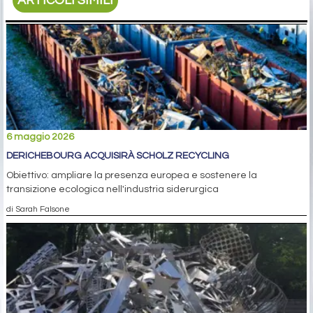
ARTICOLI SIMILI
6 maggio 2026
DERICHEBOURG ACQUISIRÀ SCHOLZ RECYCLING
Obiettivo: ampliare la presenza europea e sostenere la
transizione ecologica nell'industria siderurgica
di Sarah Falsone