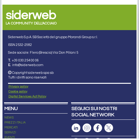
siderweb
LA COMMUNITY DELL'ACCIAIO
Siderweb S.p.A. SB Società del gruppo Morandi Group s.r.l.
ISSN 2532
-2982
Sede sociale: Flero (Brescia) Via Don Milani 5
T.
+39 030 254 00 06
E.
info@siderweb.com
Copyright siderweb spa sb
Tutti i diritti sono riservati
Privacy policy
Cookie policy
Digital Services Act Policy
MENU
SEGUICI SUI NOSTRI
SOCIAL NETWORK
NEWS
PREZZI ITALIA
MERCATI
SERVIZI
EVENTI