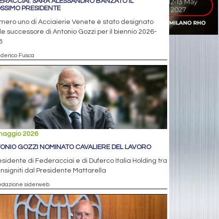
ERACCIAI: SARÀ ALESSANDRO BANZATO IL
SSIMO PRESIDENTE
umero uno di Acciaierie Venete è stato designato
e successore di Antonio Gozzi per il biennio 2026-
8
ederico Fusca
maggio 2026
ONIO GOZZI NOMINATO CAVALIERE DEL LAVORO
residente di Federacciai e di Duferco Italia Holding tra
 insigniti dal Presidente Mattarella
edazione siderweb