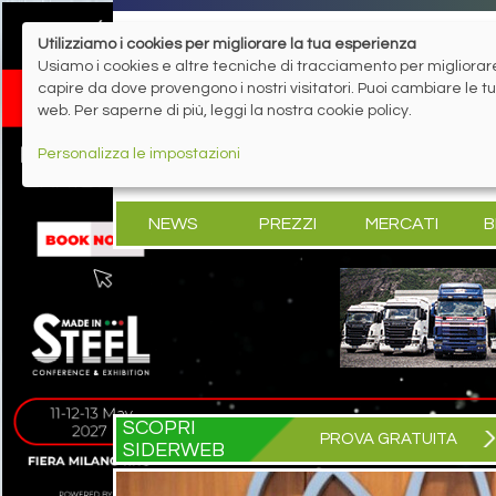
Utilizziamo i cookies per migliorare la tua esperienza
Usiamo i cookies e altre tecniche di tracciamento per migliorare 
capire da dove provengono i nostri visitatori. Puoi cambiare le 
web. Per saperne di più, leggi la nostra cookie policy.
Personalizza le impostazioni
NEWS
PREZZI
MERCATI
B
SCOPRI
PROVA GRATUITA
SIDERWEB