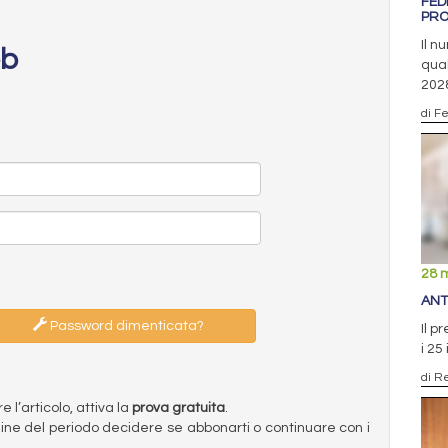
FED
PRO
Il n
eb
qual
202
di F
28 
ANT
Password dimenticata?
Il p
i 25
di R
l’articolo, attiva la
prova gratuita
.
ermine del periodo decidere se abbonarti o continuare con i