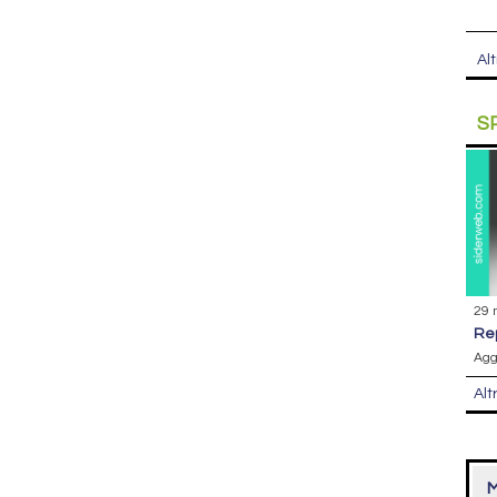
Alt
S
29 
r
Agg
Alt
M