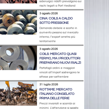
siderurgici ridotti prevalgono sui
rischi legati a Port Hedland
3 agosto 2026
CINA: COILS A CALDO
SOTTO PRESSIONE
Domanda debole e scorte in
aumento pesano sul mercato
interno; l’export arretra più
lentamente
3 agosto 2026
COILS: MERCATO QUASI
FERMO, MA I PRODUTTORI
PREPARANO NUOVI RIALZI
Portafogli ordini e maggiori
vincoli all’import sostengono le
attese per settembre
31 luglio 2026
ROTTAME: MERCATO
ITALIANO CONGELATO
PRIMA DELLE FERIE
Prezzi invariati e scambi ai
minimi. L’attenzione si sposta