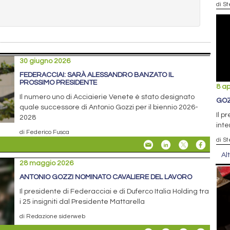
di S
30 giugno 2026
FEDERACCIAI: SARÀ ALESSANDRO BANZATO IL
PROSSIMO PRESIDENTE
8 ap
Il numero uno di Acciaierie Venete è stato designato
GOZ
quale successore di Antonio Gozzi per il biennio 2026-
Il p
2028
inte
di Federico Fusca
di S
Al
28 maggio 2026
ANTONIO GOZZI NOMINATO CAVALIERE DEL LAVORO
Il presidente di Federacciai e di Duferco Italia Holding tra
i 25 insigniti dal Presidente Mattarella
di Redazione siderweb