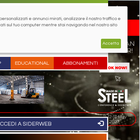
rsonalizzati e annunci mirati, analizzare il nostro traffico e
zati sul tuo computer mentre stai navigando nel nostro sito
Accetta
P
EDUCATIONAL
ABBONAMENTI
CCEDI A SIDERWEB