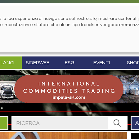
la tua esperienza di navigazione sul nostro sito, mostrare contenuti pe
tue impostazioni e rifiutare che alcuni tipi di cookies vengano memoriz
ILANCI
SIDERWEB
ESG
EVENTI
SHO
Cerca nel sito
A