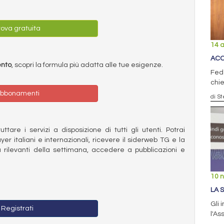
ova gratuita
14 a
ACC
ento
, scopri la formula più adatta alle tue esigenze.
Fede
chie
bbonamenti
di S
ttare i servizi a disposizione di tutti gli utenti. Potrai
ayer italiani e internazionali, ricevere il siderweb TG e la
 rilevanti della settimana, accedere a pubblicazioni e
10 
LA 
Gli 
Registrati
l'As