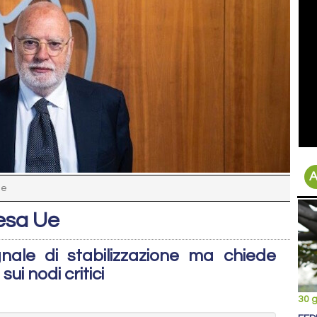
A
Ue
tesa Ue
nale di stabilizzazione ma chiede
ui nodi critici
30 