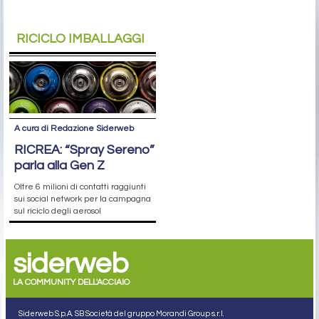
RICICLO IMBALLAGGI
A cura di Redazione Siderweb
RICREA: “Spray Sereno”
parla alla Gen Z
Oltre 6 milioni di contatti raggiunti
sui social network per la campagna
sul riciclo degli aerosol
siderweb
LA COMMUNITY DELL'ACCIAIO
Siderweb S.p.A. SB Società del gruppo Morandi Group s.r.l.