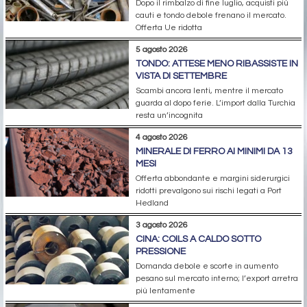
Dopo il rimbalzo di fine luglio, acquisti più
cauti e tondo debole frenano il mercato.
Offerta Ue ridotta
5 agosto 2026
TONDO: ATTESE MENO RIBASSISTE IN
VISTA DI SETTEMBRE
Scambi ancora lenti, mentre il mercato
guarda al dopo ferie. L’import dalla Turchia
resta un’incognita
4 agosto 2026
MINERALE DI FERRO AI MINIMI DA 13
MESI
Offerta abbondante e margini siderurgici
ridotti prevalgono sui rischi legati a Port
Hedland
3 agosto 2026
CINA: COILS A CALDO SOTTO
PRESSIONE
Domanda debole e scorte in aumento
pesano sul mercato interno; l’export arretra
più lentamente