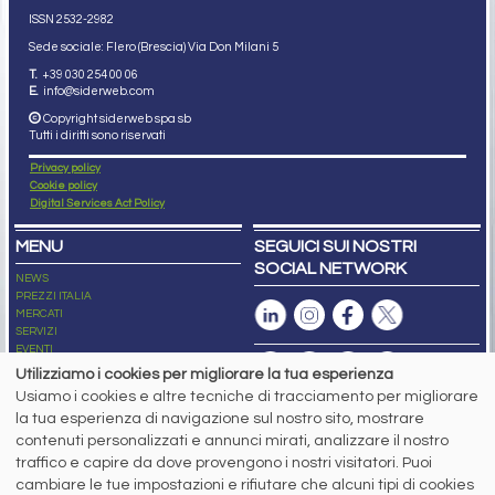
ISSN 2532
-2982
Sede sociale: Flero (Brescia) Via Don Milani 5
T.
+39 030 254 00 06
E.
info@siderweb.com
Copyright siderweb spa sb
Tutti i diritti sono riservati
Privacy policy
Cookie policy
Digital Services Act Policy
MENU
SEGUICI SUI NOSTRI
SOCIAL NETWORK
NEWS
PREZZI ITALIA
MERCATI
SERVIZI
EVENTI
ABBONAMENTI
Utilizziamo i cookies per migliorare la tua esperienza
MADE IN STEEL
Usiamo i cookies e altre tecniche di tracciamento per migliorare
NEWSLETTER
la tua esperienza di navigazione sul nostro sito, mostrare
Capitale Sociale: 190.000€ interamente versato
contenuti personalizzati e annunci mirati, analizzare il nostro
Registro delle Imprese di Brescia
traffico e capire da dove provengono i nostri visitatori. Puoi
Codice Fiscale e Partita I.V.A.:
IT03562320170
R.E.A. n. 419331
cambiare le tue impostazioni e rifiutare che alcuni tipi di cookies